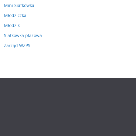
Mini Siatkówka
Młodziczka
Młodzik
Siatkówka plażowa
Zarząd WZPS