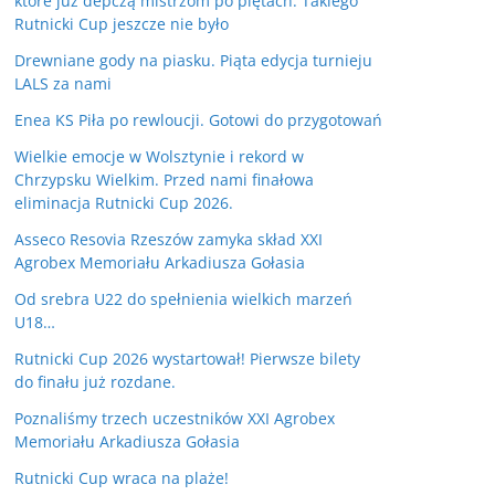
które już depczą mistrzom po piętach. Takiego
Rutnicki Cup jeszcze nie było
Drewniane gody na piasku. Piąta edycja turnieju
LALS za nami
Enea KS Piła po rewloucji. Gotowi do przygotowań
Wielkie emocje w Wolsztynie i rekord w
Chrzypsku Wielkim. Przed nami finałowa
eliminacja Rutnicki Cup 2026.
Asseco Resovia Rzeszów zamyka skład XXI
Agrobex Memoriału Arkadiusza Gołasia
Od srebra U22 do spełnienia wielkich marzeń
U18…
Rutnicki Cup 2026 wystartował! Pierwsze bilety
do finału już rozdane.
Poznaliśmy trzech uczestników XXI Agrobex
Memoriału Arkadiusza Gołasia
Rutnicki Cup wraca na plaże!