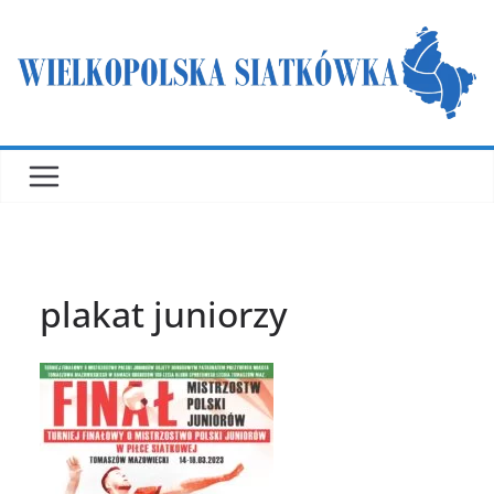
Przejdź
do
treści
plakat juniorzy