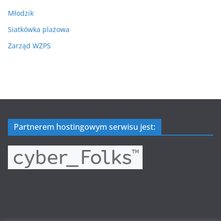
Młodzik
Siatkówka plażowa
Zarząd WZPS
Partnerem hostingowym serwisu jest: