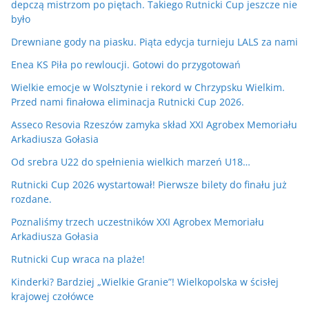
depczą mistrzom po piętach. Takiego Rutnicki Cup jeszcze nie
było
Drewniane gody na piasku. Piąta edycja turnieju LALS za nami
Enea KS Piła po rewloucji. Gotowi do przygotowań
Wielkie emocje w Wolsztynie i rekord w Chrzypsku Wielkim.
Przed nami finałowa eliminacja Rutnicki Cup 2026.
Asseco Resovia Rzeszów zamyka skład XXI Agrobex Memoriału
Arkadiusza Gołasia
Od srebra U22 do spełnienia wielkich marzeń U18…
Rutnicki Cup 2026 wystartował! Pierwsze bilety do finału już
rozdane.
Poznaliśmy trzech uczestników XXI Agrobex Memoriału
Arkadiusza Gołasia
Rutnicki Cup wraca na plaże!
Kinderki? Bardziej „Wielkie Granie”! Wielkopolska w ścisłej
krajowej czołówce