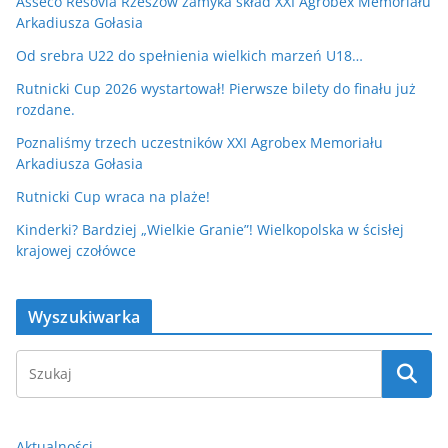
Asseco Resovia Rzeszów zamyka skład XXI Agrobex Memoriału
Arkadiusza Gołasia
Od srebra U22 do spełnienia wielkich marzeń U18…
Rutnicki Cup 2026 wystartował! Pierwsze bilety do finału już
rozdane.
Poznaliśmy trzech uczestników XXI Agrobex Memoriału
Arkadiusza Gołasia
Rutnicki Cup wraca na plaże!
Kinderki? Bardziej „Wielkie Granie”! Wielkopolska w ścisłej
krajowej czołówce
Wyszukiwarka
Aktualności