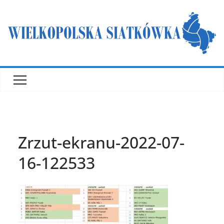
Przejdź
do
treści
Zrzut-ekranu-2022-07-
16-122533