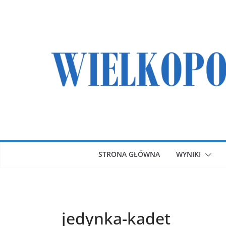
Przejdź
do
treści
STRONA GŁÓWNA
WYNIKI
jedynka-kadet