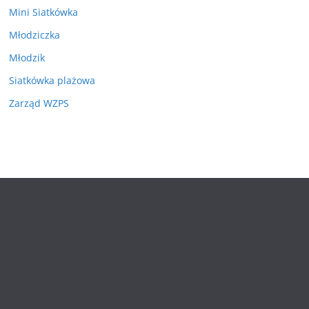
Mini Siatkówka
Młodziczka
Młodzik
Siatkówka plażowa
Zarząd WZPS