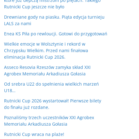
które już depczą mistrzom po piętach. Takiego
Rutnicki Cup jeszcze nie było
Drewniane gody na piasku. Piąta edycja turnieju
LALS za nami
Enea KS Piła po rewloucji. Gotowi do przygotowań
Wielkie emocje w Wolsztynie i rekord w
Chrzypsku Wielkim. Przed nami finałowa
eliminacja Rutnicki Cup 2026.
Asseco Resovia Rzeszów zamyka skład XXI
Agrobex Memoriału Arkadiusza Gołasia
Od srebra U22 do spełnienia wielkich marzeń
U18…
Rutnicki Cup 2026 wystartował! Pierwsze bilety
do finału już rozdane.
Poznaliśmy trzech uczestników XXI Agrobex
Memoriału Arkadiusza Gołasia
Rutnicki Cup wraca na plaże!