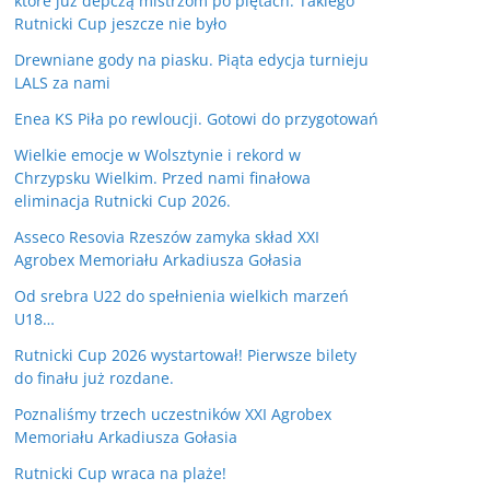
które już depczą mistrzom po piętach. Takiego
Rutnicki Cup jeszcze nie było
Drewniane gody na piasku. Piąta edycja turnieju
LALS za nami
Enea KS Piła po rewloucji. Gotowi do przygotowań
Wielkie emocje w Wolsztynie i rekord w
Chrzypsku Wielkim. Przed nami finałowa
eliminacja Rutnicki Cup 2026.
Asseco Resovia Rzeszów zamyka skład XXI
Agrobex Memoriału Arkadiusza Gołasia
Od srebra U22 do spełnienia wielkich marzeń
U18…
Rutnicki Cup 2026 wystartował! Pierwsze bilety
do finału już rozdane.
Poznaliśmy trzech uczestników XXI Agrobex
Memoriału Arkadiusza Gołasia
Rutnicki Cup wraca na plaże!