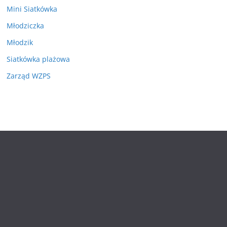
Mini Siatkówka
Młodziczka
Młodzik
Siatkówka plażowa
Zarząd WZPS