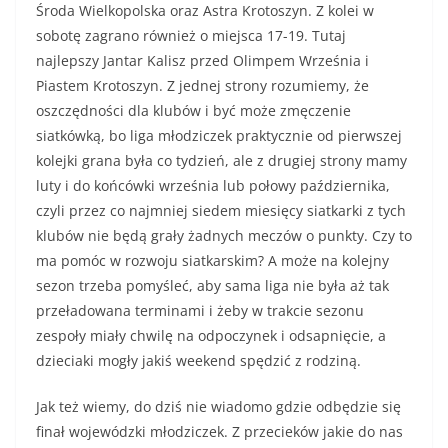
Środa Wielkopolska oraz Astra Krotoszyn. Z kolei w
sobotę zagrano również o miejsca 17-19. Tutaj
najlepszy Jantar Kalisz przed Olimpem Września i
Piastem Krotoszyn. Z jednej strony rozumiemy, że
oszczędności dla klubów i być może zmęczenie
siatkówką, bo liga młodziczek praktycznie od pierwszej
kolejki grana była co tydzień, ale z drugiej strony mamy
luty i do końcówki września lub połowy października,
czyli przez co najmniej siedem miesięcy siatkarki z tych
klubów nie będą grały żadnych meczów o punkty. Czy to
ma pomóc w rozwoju siatkarskim? A może na kolejny
sezon trzeba pomyśleć, aby sama liga nie była aż tak
przeładowana terminami i żeby w trakcie sezonu
zespoły miały chwilę na odpoczynek i odsapnięcie, a
dzieciaki mogły jakiś weekend spędzić z rodziną.
Jak też wiemy, do dziś nie wiadomo gdzie odbędzie się
finał wojewódzki młodziczek. Z przecieków jakie do nas