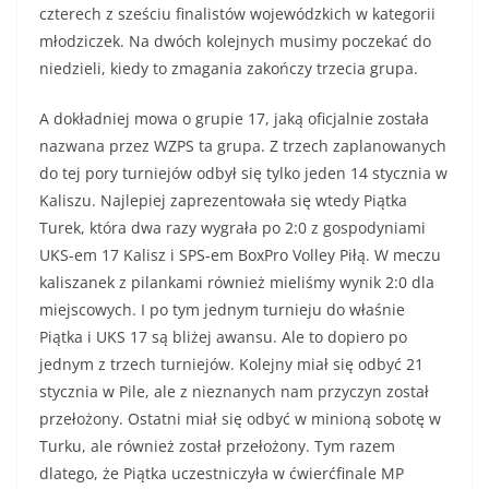
czterech z sześciu finalistów wojewódzkich w kategorii
młodziczek. Na dwóch kolejnych musimy poczekać do
niedzieli, kiedy to zmagania zakończy trzecia grupa.
A dokładniej mowa o grupie 17, jaką oficjalnie została
nazwana przez WZPS ta grupa. Z trzech zaplanowanych
do tej pory turniejów odbył się tylko jeden 14 stycznia w
Kaliszu. Najlepiej zaprezentowała się wtedy Piątka
Turek, która dwa razy wygrała po 2:0 z gospodyniami
UKS-em 17 Kalisz i SPS-em BoxPro Volley Piłą. W meczu
kaliszanek z pilankami również mieliśmy wynik 2:0 dla
miejscowych. I po tym jednym turnieju do właśnie
Piątka i UKS 17 są bliżej awansu. Ale to dopiero po
jednym z trzech turniejów. Kolejny miał się odbyć 21
stycznia w Pile, ale z nieznanych nam przyczyn został
przełożony. Ostatni miał się odbyć w minioną sobotę w
Turku, ale również został przełożony. Tym razem
dlatego, że Piątka uczestniczyła w ćwierćfinale MP