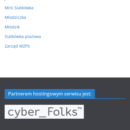
Mini Siatkówka
Młodziczka
Młodzik
Siatkówka plażowa
Zarząd WZPS
Partnerem hostingowym serwisu jest: