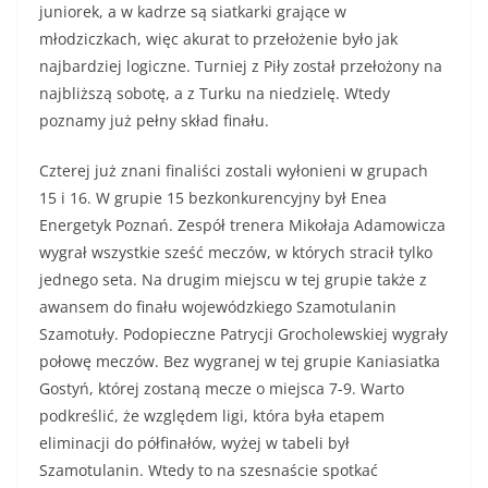
juniorek, a w kadrze są siatkarki grające w
młodziczkach, więc akurat to przełożenie było jak
najbardziej logiczne. Turniej z Piły został przełożony na
najbliższą sobotę, a z Turku na niedzielę. Wtedy
poznamy już pełny skład finału.
Czterej już znani finaliści zostali wyłonieni w grupach
15 i 16. W grupie 15 bezkonkurencyjny był Enea
Energetyk Poznań. Zespół trenera Mikołaja Adamowicza
wygrał wszystkie sześć meczów, w których stracił tylko
jednego seta. Na drugim miejscu w tej grupie także z
awansem do finału wojewódzkiego Szamotulanin
Szamotuły. Podopieczne Patrycji Grocholewskiej wygrały
połowę meczów. Bez wygranej w tej grupie Kaniasiatka
Gostyń, której zostaną mecze o miejsca 7-9. Warto
podkreślić, że względem ligi, która była etapem
eliminacji do półfinałów, wyżej w tabeli był
Szamotulanin. Wtedy to na szesnaście spotkać