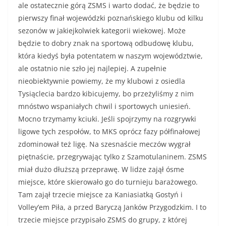
ale ostatecznie górą ZSMS i warto dodać, że będzie to
pierwszy finał wojewódzki poznańskiego klubu od kilku
sezonów w jakiejkolwiek kategorii wiekowej. Może
będzie to dobry znak na sportową odbudowę klubu,
która kiedyś była potentatem w naszym województwie,
ale ostatnio nie szło jej najlepiej. A zupełnie
nieobiektywnie powiemy, że my klubowi z osiedla
Tysiąclecia bardzo kibicujemy, bo przeżyliśmy z nim
mnóstwo wspaniałych chwil i sportowych uniesień.
Mocno trzymamy kciuki. Jeśli spojrzymy na rozgrywki
ligowe tych zespołów, to MKS oprócz fazy półfinałowej
zdominował też ligę. Na szesnaście meczów wygrał
piętnaście, przegrywając tylko z Szamotulaninem. ZSMS
miał dużo dłuższą przeprawę. W lidze zajął ósme
miejsce, które skierowało go do turnieju barażowego.
Tam zajął trzecie miejsce za Kaniasiatką Gostyń i
Volley’em Piła, a przed Baryczą Janków Przygodzkim. I to
trzecie miejsce przypisało ZSMS do grupy, z której