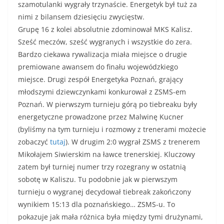
szamotulanki wygrały trzynaście. Energetyk był tuż za
nimi z bilansem dziesięciu zwycięstw.
Grupę 16 z kolei absolutnie zdominował MKS Kalisz.
Sześć meczów, sześć wygranych i wszystkie do zera.
Bardzo ciekawa rywalizacja miała miejsce o drugie
premiowane awansem do finału wojewódzkiego
miejsce. Drugi zespół Energetyka Poznań, grający
młodszymi dziewczynkami konkurował z ZSMS-em
Poznań. W pierwszym turnieju górą po tiebreaku były
energetyczne prowadzone przez Malwinę Kucner
(byliśmy na tym turnieju i rozmowy z trenerami możecie
zobaczyć
tutaj
). W drugim 2:0 wygrał ZSMS z trenerem
Mikołajem Siwierskim na ławce trenerskiej. Kluczowy
zatem był turniej numer trzy rozegrany w ostatnią
sobotę w Kaliszu. Tu podobnie jak w pierwszym
turnieju o wygranej decydował tiebreak zakończony
wynikiem 15:13 dla poznańskiego… ZSMS-u. To
pokazuje jak mała różnica była między tymi drużynami,