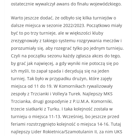
ostatecznie wywalczył awans do finału wojewódzkiego.
Warto jeszcze dodać, że odbyło się kilka turniejów o
dalsze miejsca w sezonie 2022/2023. Początkowo miały
być to po trzy turnieje, ale w większości kluby
zrezygnowały z takiego systemu rozgrywania meczów i
porozumiały się, aby rozegrać tylko po jednym turnieju.
Czyli na początku sezonu każdy zgłasza akces do tego,
by grać jak najwięcej, a gdy wyniki nie potoczą się po
ich myśli, to zapał spada i decydują się na jeden
turniej. Tak było w przypadku drużyn, które zajęły
miejsca od 11 do 19. W Komornikach rywalizowały
zespoły z Trzcianki i Volley’a Turek. Najlepszy MKS
Trzcianka, drugi gospodynie z P.U.M.A. Komorniki,
trzecie siatkarki z Turku. I taka kolejność została w
turnieju o miejsca 11-13. Wcześniej, bo jeszcze przed
feriami rozstrzygnięto kolejność o miejsca 14-16. Tutaj
najlepszy Lider Rokietnica/Szamotulanin II, za nim UKS