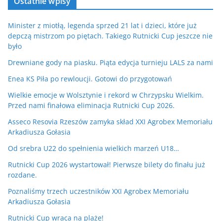
Ostatnie wpisy
Minister z miotłą, legenda sprzed 21 lat i dzieci, które już
depczą mistrzom po piętach. Takiego Rutnicki Cup jeszcze nie
było
Drewniane gody na piasku. Piąta edycja turnieju LALS za nami
Enea KS Piła po rewloucji. Gotowi do przygotowań
Wielkie emocje w Wolsztynie i rekord w Chrzypsku Wielkim.
Przed nami finałowa eliminacja Rutnicki Cup 2026.
Asseco Resovia Rzeszów zamyka skład XXI Agrobex Memoriału
Arkadiusza Gołasia
Od srebra U22 do spełnienia wielkich marzeń U18…
Rutnicki Cup 2026 wystartował! Pierwsze bilety do finału już
rozdane.
Poznaliśmy trzech uczestników XXI Agrobex Memoriału
Arkadiusza Gołasia
Rutnicki Cup wraca na plaże!