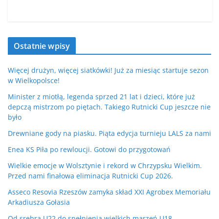
Ostatnie wpisy
Więcej drużyn, więcej siatkówki! Już za miesiąc startuje sezon
w Wielkopolsce!
Minister z miotłą, legenda sprzed 21 lat i dzieci, które już
depczą mistrzom po piętach. Takiego Rutnicki Cup jeszcze nie
było
Drewniane gody na piasku. Piąta edycja turnieju LALS za nami
Enea KS Piła po rewloucji. Gotowi do przygotowań
Wielkie emocje w Wolsztynie i rekord w Chrzypsku Wielkim.
Przed nami finałowa eliminacja Rutnicki Cup 2026.
Asseco Resovia Rzeszów zamyka skład XXI Agrobex Memoriału
Arkadiusza Gołasia
Od srebra U22 do spełnienia wielkich marzeń U18…