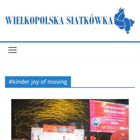
Przejdź
do
treści
#kinder joy of moving