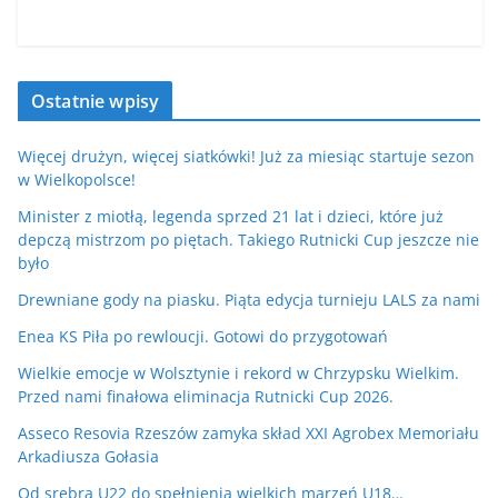
Ostatnie wpisy
Więcej drużyn, więcej siatkówki! Już za miesiąc startuje sezon
w Wielkopolsce!
Minister z miotłą, legenda sprzed 21 lat i dzieci, które już
depczą mistrzom po piętach. Takiego Rutnicki Cup jeszcze nie
było
Drewniane gody na piasku. Piąta edycja turnieju LALS za nami
Enea KS Piła po rewloucji. Gotowi do przygotowań
Wielkie emocje w Wolsztynie i rekord w Chrzypsku Wielkim.
Przed nami finałowa eliminacja Rutnicki Cup 2026.
Asseco Resovia Rzeszów zamyka skład XXI Agrobex Memoriału
Arkadiusza Gołasia
Od srebra U22 do spełnienia wielkich marzeń U18…