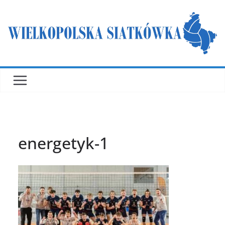
Przejdź
do
treści
energetyk-1