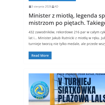
3 sierpnia 2026
AD
Minister z miotłą, legenda spr
mistrzom po piętach. Takiego
432 zawodników, rekordowe 216 par w całym cykl
lat i… Minister Jakub Rutnicki z miotłą w ręku. J
turnieje tworzą nie tylko medale, ale przede wsz
Read More