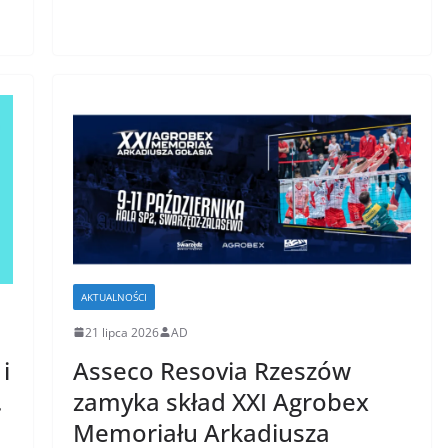
AKTUALNOŚCI
21 lipca 2026
AD
i
Asseco Resovia Rzeszów
.
zamyka skład XXI Agrobex
Memoriału Arkadiusza