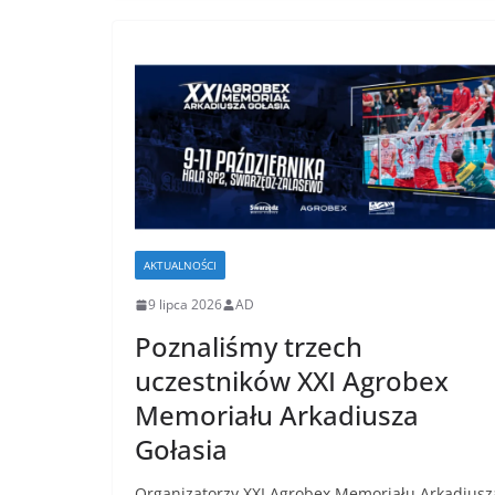
AKTUALNOŚCI
9 lipca 2026
AD
Poznaliśmy trzech
uczestników XXI Agrobex
Memoriału Arkadiusza
Gołasia
Organizatorzy XXI Agrobex Memoriału Arkadiusz