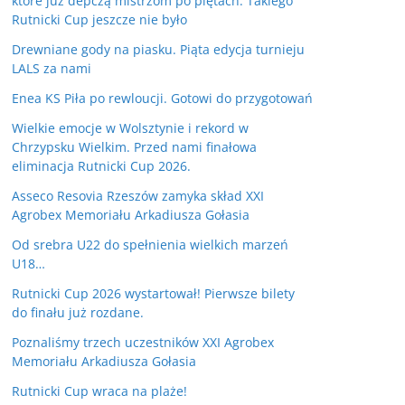
które już depczą mistrzom po piętach. Takiego
Rutnicki Cup jeszcze nie było
Drewniane gody na piasku. Piąta edycja turnieju
LALS za nami
Enea KS Piła po rewloucji. Gotowi do przygotowań
Wielkie emocje w Wolsztynie i rekord w
Chrzypsku Wielkim. Przed nami finałowa
eliminacja Rutnicki Cup 2026.
Asseco Resovia Rzeszów zamyka skład XXI
Agrobex Memoriału Arkadiusza Gołasia
Od srebra U22 do spełnienia wielkich marzeń
U18…
Rutnicki Cup 2026 wystartował! Pierwsze bilety
do finału już rozdane.
Poznaliśmy trzech uczestników XXI Agrobex
Memoriału Arkadiusza Gołasia
Rutnicki Cup wraca na plaże!