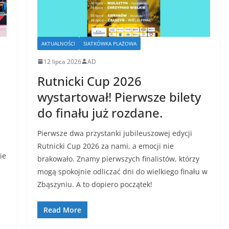
AKTUALNOŚCI
SIATKÓWKA PLAŻOWA
12 lipca 2026
AD
Rutnicki Cup 2026
wystartował! Pierwsze bilety
do finału już rozdane.
Pierwsze dwa przystanki jubileuszowej edycji
Rutnicki Cup 2026 za nami, a emocji nie
ie
brakowało. Znamy pierwszych finalistów, którzy
mogą spokojnie odliczać dni do wielkiego finału w
Zbąszyniu. A to dopiero początek!
Read More