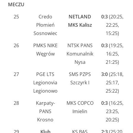
MECZU
25
Credo
NETLAND
0:3
(20:25,
Płomień
MKS Kalisz
22:25,
Sosnowiec
15:25)
26
PMKS NIKE
NTSK PANS
0:3
(19:25,
Węgrów
Komunalnik
16:25,
Nysa
21:25)
27
PGE LTS
SMS PZPS
3:0
(25:18,
Legionovia
Szczyrk I
25:17,
Legionowo
25:22)
28
Karpaty-
MKS COPCO
0:3
(16:25,
PANS
Imielin
23:25,
Krosno
20:25)
29
Klub
KS BAS
2:3
(25:20,