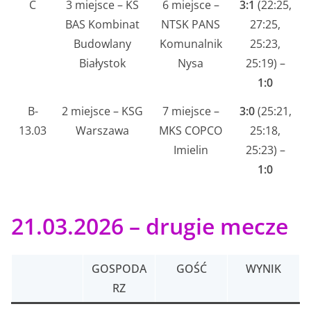
C
3 miejsce – KS
6 miejsce –
3:1
(22:25,
BAS Kombinat
NTSK PANS
27:25,
Budowlany
Komunalnik
25:23,
Białystok
Nysa
25:19) –
1:0
B-
2 miejsce – KSG
7 miejsce –
3:0
(25:21,
13.03
Warszawa
MKS COPCO
25:18,
Imielin
25:23) –
1:0
21.03.2026 – drugie mecze
GOSPODA
GOŚĆ
WYNIK
RZ