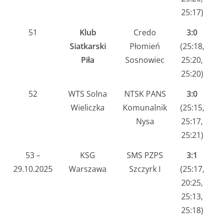
25:17)
51
Klub
Credo
3:0
Siatkarski
Płomień
(25:18,
Piła
Sosnowiec
25:20,
25:20)
52
WTS Solna
NTSK PANS
3:0
Wieliczka
Komunalnik
(25:15,
Nysa
25:17,
25:21)
53 –
KSG
SMS PZPS
3:1
29.10.2025
Warszawa
Szczyrk I
(25:17,
20:25,
25:13,
25:18)