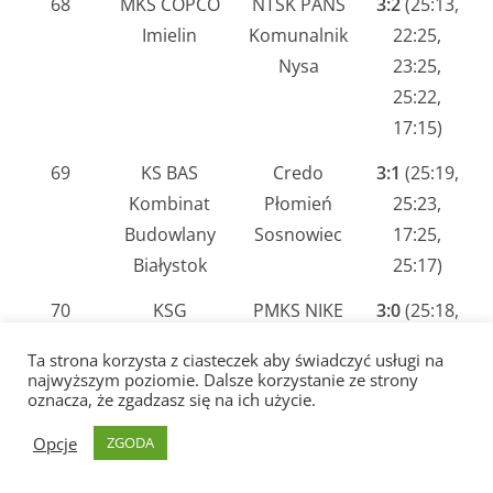
68
MKS COPCO
NTSK PANS
3:2
(25:13,
Imielin
Komunalnik
22:25,
Nysa
23:25,
25:22,
17:15)
69
KS BAS
Credo
3:1
(25:19,
Kombinat
Płomień
25:23,
Budowlany
Sosnowiec
17:25,
Białystok
25:17)
70
KSG
PMKS NIKE
3:0
(25:18,
Warszawa
Węgrów
25:16,
Ta strona korzysta z ciasteczek aby świadczyć usługi na
26:24)
najwyższym poziomie. Dalsze korzystanie ze strony
oznacza, że zgadzasz się na ich użycie.
71
WTS Solna
PGE LTS
0:3
(21:25,
Opcje
ZGODA
Wieliczka
Legionovia
21:25,
Legionowo
17:25)