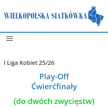
Przejdź
do
treści
I Liga Kobiet 25/26
Play-Off
Ćwierćfinały
(do dwóch zwycięstw)