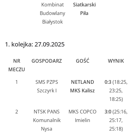
Kombinat
Siatkarski
Budowlany
Piła
Białystok
1. kolejka: 27.09.2025
NR
GOSPODARZ
GOŚĆ
WYNIK
MECZU
1
SMS PZPS
NETLAND
0:3
(18:25,
Szczyrk I
MKS Kalisz
23:25,
18:25)
2
NTSK PANS
MKS COPCO
3:0
(25:16,
Komunalnik
Imielin
25:17,
Nysa
25:18)