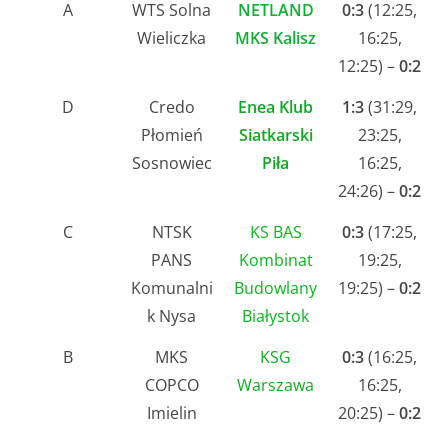
A
WTS Solna
NETLAND
0:3
(12:25,
Wieliczka
MKS Kalisz
16:25,
12:25) –
0:2
D
Credo
Enea Klub
1:3
(31:29,
Płomień
Siatkarski
23:25,
Sosnowiec
Piła
16:25,
24:26) –
0:2
C
NTSK
KS BAS
0:3
(17:25,
PANS
Kombinat
19:25,
Komunalni
Budowlany
19:25) –
0:2
k Nysa
Białystok
B
MKS
KSG
0:3
(16:25,
COPCO
Warszawa
16:25,
Imielin
20:25) –
0:2