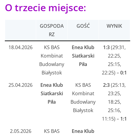
O trzecie miejsce:
GOSPODA
GOŚĆ
WYNIK
RZ
18.04.2026
KS BAS
Enea Klub
1:3
(29:31,
Kombinat
Siatkarski
22:25,
Budowlany
Piła
25:15,
Białystok
22:25) –
0:1
25.04.2026
Enea Klub
KS BAS
2:3
(25:13,
Siatkarski
Kombinat
23:25,
Piła
Budowlany
18:25,
Białystok
25:16,
11:15) –
1:1
2.05.2026
KS BAS
Enea Klub