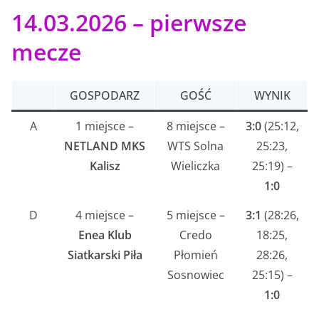
14.03.2026 – pierwsze
mecze
GOSPODARZ
GOŚĆ
WYNIK
A
1 miejsce –
8 miejsce –
3:0
(25:12,
NETLAND MKS
WTS Solna
25:23,
Kalisz
Wieliczka
25:19) –
1:0
D
4 miejsce –
5 miejsce –
3:1
(28:26,
Enea Klub
Credo
18:25,
Siatkarski Piła
Płomień
28:26,
Sosnowiec
25:15) –
1:0