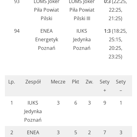
93
LOMS Joker
LOMS Joker
0:3
(22:25,
Piła Powiat
Piła Powiat
22:25,
Pilski
Pilski III
21:25)
94
ENEA
IUKS
1:3
(18:25,
Energetyk
Jedynka
25:15,
Poznań
Poznań
20:25,
23:25)
Lp.
Zespół
Mecze
Pkt
Zw.
Sety
Sety
p
+
–
1
IUKS
3
6
3
9
1
2
Jedynka
Poznań
2
ENEA
3
5
2
7
3
2