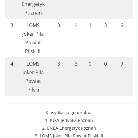
Energetyk
Poznań
3
LOMS
3
4
1
3
6
1
Joker Piła
Powiat
Pilski III
4
LOMS
3
3
0
0
9
1
Joker Piła
Powiat
Pilski
Klasyfikacja generalna:
1. IUKS Jedynka Poznań
2. ENEA Energetyk Poznań
3. LOMS Joker Piła Powiat Pilski III