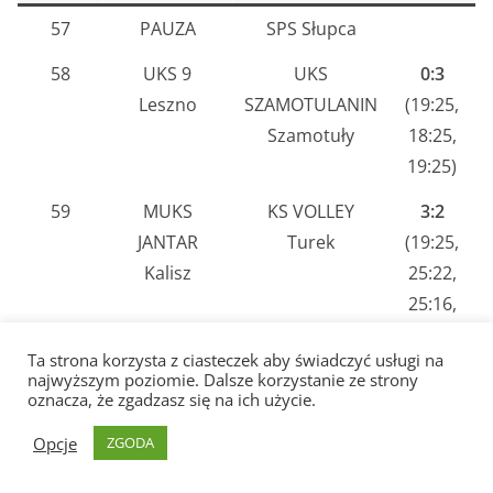
57
PAUZA
SPS Słupca
58
UKS 9
UKS
0:3
Leszno
SZAMOTULANIN
(19:25,
Szamotuły
18:25,
19:25)
59
MUKS
KS VOLLEY
3:2
JANTAR
Turek
(19:25,
Kalisz
25:22,
25:16,
24:26,
Ta strona korzysta z ciasteczek aby świadczyć usługi na
15:5)
najwyższym poziomie. Dalsze korzystanie ze strony
oznacza, że zgadzasz się na ich użycie.
Opcje
ZGODA
9 kolejka: 11.12.2022