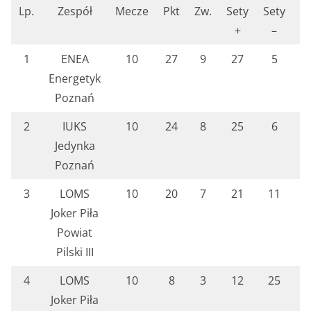
Lp.
Zespół
Mecze
Pkt
Zw.
Sety
Sety
p
+
–
1
ENEA
10
27
9
27
5
7
Energetyk
Poznań
2
IUKS
10
24
8
25
6
7
Jedynka
Poznań
3
LOMS
10
20
7
21
11
7
Joker Piła
Powiat
Pilski III
4
LOMS
10
8
3
12
25
7
Joker Piła