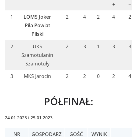
+
–
1
LOMS Joker
2
4
2
4
2
Piła Powiat
Pilski
2
UKS
2
3
1
3
3
Szamotulanin
Szamotuły
3
MKS Jarocin
2
2
0
2
4
PÓŁFINAŁ:
24.01.2023
i
25.01.2023
NR
GOSPODARZ
GOŚĆ
WYNIK