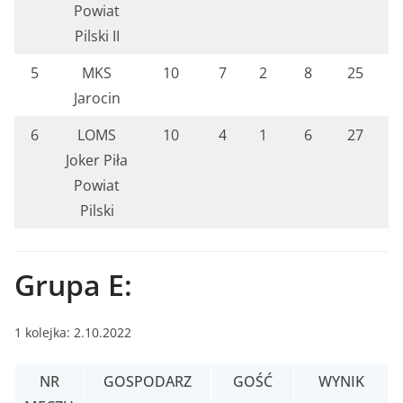
Powiat
Pilski II
5
MKS
10
7
2
8
25
6
Jarocin
6
LOMS
10
4
1
6
27
5
Joker Piła
Powiat
Pilski
Grupa E:
1 kolejka: 2.10.2022
NR
GOSPODARZ
GOŚĆ
WYNIK