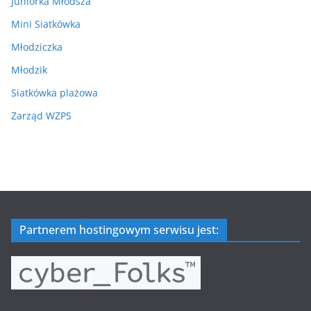
Juniorka Młodsza
Mini Siatkówka
Młodziczka
Młodzik
Siatkówka plażowa
Zarząd WZPS
Partnerem hostingowym serwisu jest: