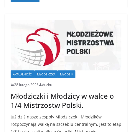
AKTUALNOŚCI
MŁODZICZKA
MŁODZIK
28 lutego 2026
duchu
Młodziczki i Młodzicy w walce o
1/4 Mistrzostw Polski.
Już dziś nasze zespoły Młodziczek i Młodzików
rozpoczynają walkę na szczeblu centralnym. Jest to etap
1/8 finału, czyli walka o ćwiartki. Mistrzowie