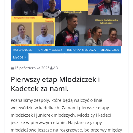
AKTUALNOŚCI
JUNIOR MŁODSZY
JUNIORKA MŁODSZA
MŁODZICZKA
MŁODZIK
15 października 2025
AD
Pierwszy etap Młodziczek i
Kadetek za nami.
Poznaliśmy zespoły, które będą walczyć o finał
wojewódzki w kadetkach. Za nami pierwsze etapy
młodziczek i juniorek młodszych. Młodzicy i kadeci
jeszcze w pierwszym etapie. Najstarsze grupy
młodzieżowe jeszcze na rozgrzewce, bo przerwy między