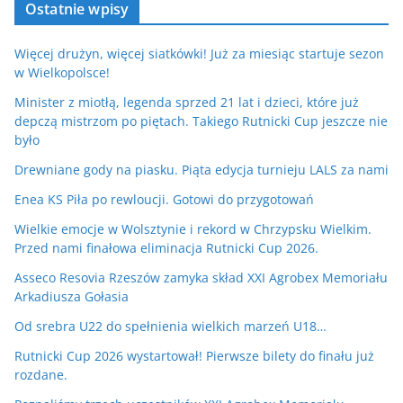
Ostatnie wpisy
Więcej drużyn, więcej siatkówki! Już za miesiąc startuje sezon
w Wielkopolsce!
Minister z miotłą, legenda sprzed 21 lat i dzieci, które już
depczą mistrzom po piętach. Takiego Rutnicki Cup jeszcze nie
było
Drewniane gody na piasku. Piąta edycja turnieju LALS za nami
Enea KS Piła po rewloucji. Gotowi do przygotowań
Wielkie emocje w Wolsztynie i rekord w Chrzypsku Wielkim.
Przed nami finałowa eliminacja Rutnicki Cup 2026.
Asseco Resovia Rzeszów zamyka skład XXI Agrobex Memoriału
Arkadiusza Gołasia
Od srebra U22 do spełnienia wielkich marzeń U18…
Rutnicki Cup 2026 wystartował! Pierwsze bilety do finału już
rozdane.