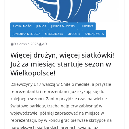
AKTUALNOŚCI
JUNIOR
JUNIOR MŁODSZY
JUNIORKA
JUNIORKA MŁODSZA
MŁODZICZKA
MŁODZIK
ZARZĄD WZPS
9 sierpnia 2026
AD
Więcej drużyn, więcej siatkówki!
Już za miesiąc startuje sezon w
Wielkopolsce!
Dziewczyny U17 walczą w Chile o medale, a przyszłe
reprezentantki i reprezentanci już szykują się do
kolejnego sezonu. Zanim przyjdzie czas na wielkie
światowe parkiety, trzeba najpierw zabłysnąć w
województwie, później zapracować na miejsce w
reprezentacji, by w końcu grać pierwsze skrzypce na
największych siatkarskich arenach świata. Już