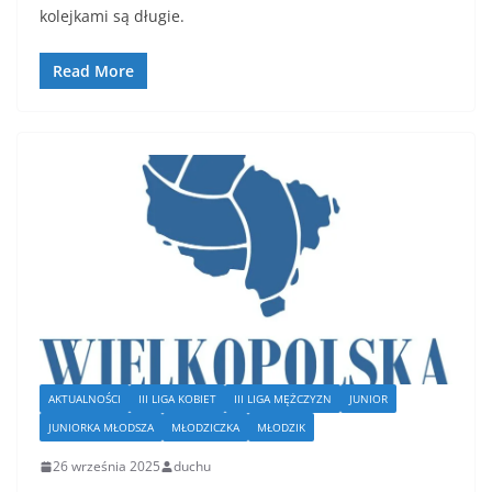
kolejkami są długie.
Read More
AKTUALNOŚCI
III LIGA KOBIET
III LIGA MĘŻCZYZN
JUNIOR
JUNIORKA MŁODSZA
MŁODZICZKA
MŁODZIK
26 września 2025
duchu