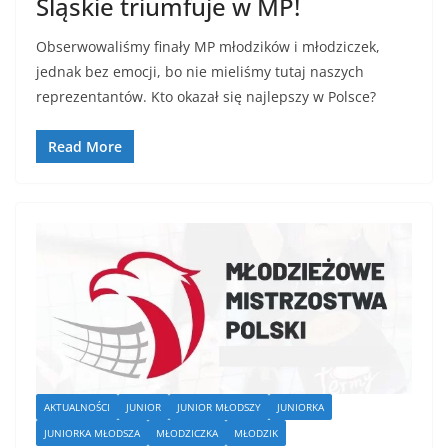
Śląskie triumfuje w MP!
Obserwowaliśmy finały MP młodzików i młodziczek,
jednak bez emocji, bo nie mieliśmy tutaj naszych
reprezentantów. Kto okazał się najlepszy w Polsce?
Read More
AKTUALNOŚCI
JUNIOR
JUNIOR MŁODSZY
JUNIORKA
JUNIORKA MŁODSZA
MŁODZICZKA
MŁODZIK