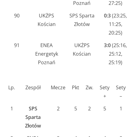
Poznań
27:25)
90
UKŻPS
SPS Sparta
0:3
(23:25,
Kościan
Złotów
11:25,
20:25)
91
ENEA
UKŻPS
3:0
(25:16,
Energetyk
Kościan
25:12,
Poznań
25:19)
Lp.
Zespół
Mecze
Pkt
Zw.
Sety
Sety
p
+
–
1
SPS
2
5
2
5
1
1
Sparta
Złotów