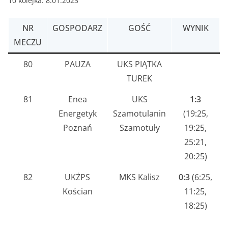
10 kolejka: 8.01.2023
NR
GOSPODARZ
GOŚĆ
WYNIK
MECZU
80
PAUZA
UKS PIĄTKA
TUREK
81
Enea
UKS
1:3
Energetyk
Szamotulanin
(19:25,
Poznań
Szamotuły
19:25,
25:21,
20:25)
82
UKŻPS
MKS Kalisz
0:3
(6:25,
Kościan
11:25,
18:25)