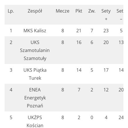
Lp.
Zespół
Mecze
Pkt
Zw.
Sety
Sety
+
–
1
MKS Kalisz
8
21
7
23
5
2
UKS
8
16
6
20
13
Szamotulanin
Szamotuły
3
UKS Piątka
8
14
5
17
14
Turek
4
ENEA
8
7
2
12
20
Energetyk
Poznań
5
UKŻPS
8
2
0
4
24
Kościan