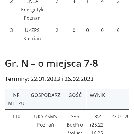
2
ENEA
2
4
1
4
2
1
Energetyk
Poznań
3
UKŻPS
2
0
0
0
6
1
Kościan
Gr. N – o miejsca 7-8
Terminy: 22.01.2023 i 26.02.2023
NR
GOSPODARZ
GOŚĆ
WYNIK
MECZU
110
UKS ZSMS
SPS
3:2
22.01.202
Poznań
BoxPro
(25:22,
Volley
16:25,