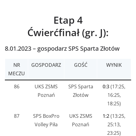
Etap 4
Ćwierćfinał (gr. J):
8.01.2023 – gospodarz SPS Sparta Złotów
NR
GOSPODARZ
GOŚĆ
WYNIK
MECZU
86
UKS ZSMS
SPS Sparta
0:3
(17:25,
Poznań
Złotów
16:25,
18:25)
87
SPS BoxPro
UKS ZSMS
1:2
(13:25,
Volley Piła
Poznań
25:13,
23:25)