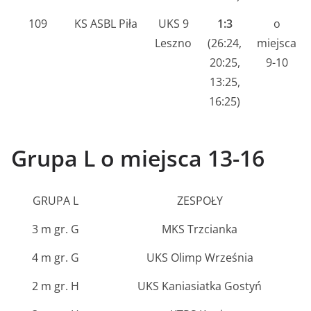
109
KS ASBL Piła
UKS 9
1:3
o
Leszno
(26:24,
miejsca
20:25,
9-10
13:25,
16:25)
Grupa L o miejsca 13-16
GRUPA L
ZESPOŁY
3 m gr. G
MKS Trzcianka
4 m gr. G
UKS Olimp Września
2 m gr. H
UKS Kaniasiatka Gostyń