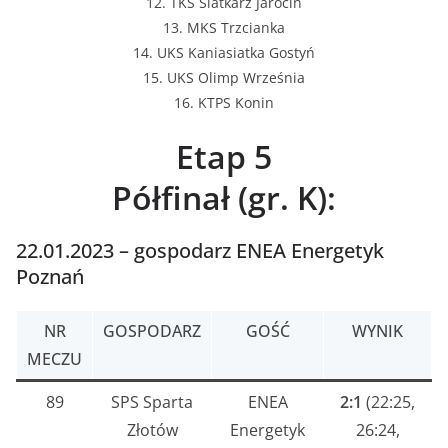
12. TKS Siatkarz Jarocin
13. MKS Trzcianka
14. UKS Kaniasiatka Gostyń
15. UKS Olimp Września
16. KTPS Konin
Etap 5
Półfinał (gr. K):
22.01.2023 – gospodarz ENEA Energetyk
Poznań
NR
GOSPODARZ
GOŚĆ
WYNIK
MECZU
89
SPS Sparta
ENEA
2:1
(22:25,
Złotów
Energetyk
26:24,