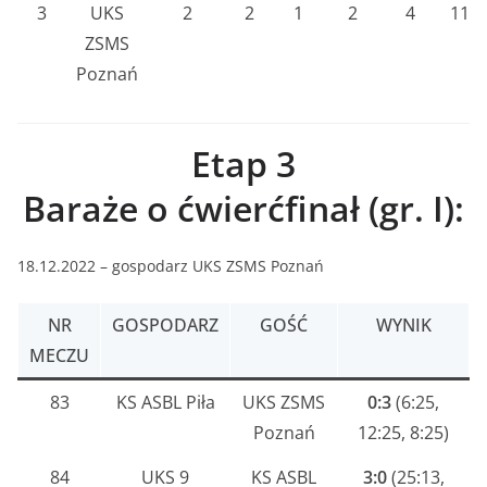
3
UKS
2
2
1
2
4
114
ZSMS
Poznań
Etap 3
Baraże o ćwierćfinał (gr. I):
18.12.2022 – gospodarz UKS ZSMS Poznań
NR
GOSPODARZ
GOŚĆ
WYNIK
MECZU
83
KS ASBL Piła
UKS ZSMS
0:3
(6:25,
Poznań
12:25, 8:25)
84
UKS 9
KS ASBL
3:0
(25:13,