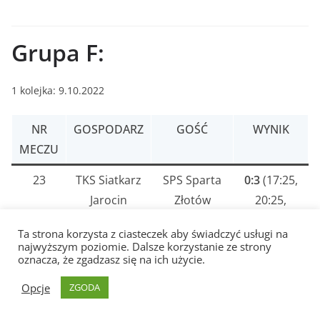
Grupa F:
1 kolejka: 9.10.2022
NR
GOSPODARZ
GOŚĆ
WYNIK
MECZU
23
TKS Siatkarz
SPS Sparta
0:3
(17:25,
Jarocin
Złotów
20:25,
11:25)
Ta strona korzysta z ciasteczek aby świadczyć usługi na
najwyższym poziomie. Dalsze korzystanie ze strony
24
MUKS
SPS BOX-
0:3
(14:25,
oznacza, że zgadzasz się na ich użycie.
JANTAR
PRO-VOLLEY
25:27,
Opcje
ZGODA
Kalisz
Piła
12:25)