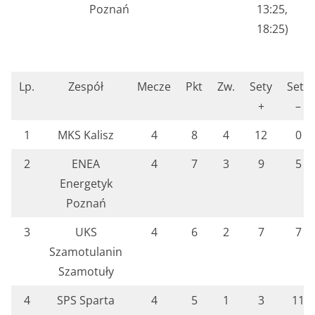
Poznań
13:25,
18:25)
Lp.
Zespół
Mecze
Pkt
Zw.
Sety
Sety
+
–
1
MKS Kalisz
4
8
4
12
0
2
ENEA
4
7
3
9
5
Energetyk
Poznań
3
UKS
4
6
2
7
7
Szamotulanin
Szamotuły
4
SPS Sparta
4
5
1
3
11