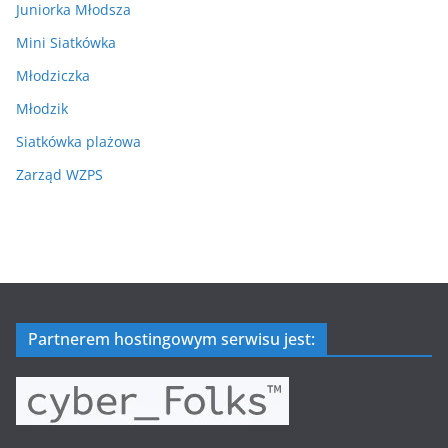
Juniorka Młodsza
Mini Siatkówka
Młodziczka
Młodzik
Siatkówka plażowa
Zarząd WZPS
Partnerem hostingowym serwisu jest: