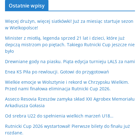
Ostatnie wpisy
Więcej drużyn, więcej siatkówki! Już za miesiąc startuje sezon
w Wielkopolsce!
Minister z miotłą, legenda sprzed 21 lat i dzieci, które już
depczą mistrzom po piętach. Takiego Rutnicki Cup jeszcze nie
było
Drewniane gody na piasku. Piąta edycja turnieju LALS za nami
Enea KS Piła po rewloucji. Gotowi do przygotowań
Wielkie emocje w Wolsztynie i rekord w Chrzypsku Wielkim.
Przed nami finałowa eliminacja Rutnicki Cup 2026.
Asseco Resovia Rzeszów zamyka skład XXI Agrobex Memoriału
Arkadiusza Gołasia
Od srebra U22 do spełnienia wielkich marzeń U18…
Rutnicki Cup 2026 wystartował! Pierwsze bilety do finału już
rozdane.