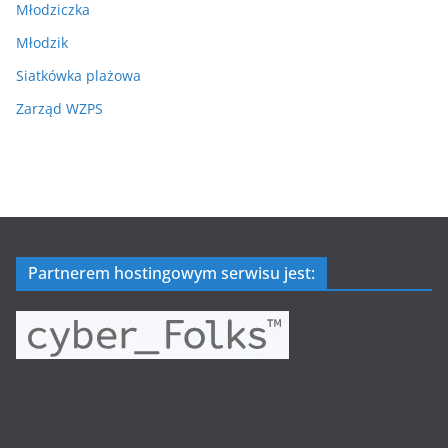
Młodziczka
Młodzik
Siatkówka plażowa
Zarząd WZPS
Partnerem hostingowym serwisu jest: