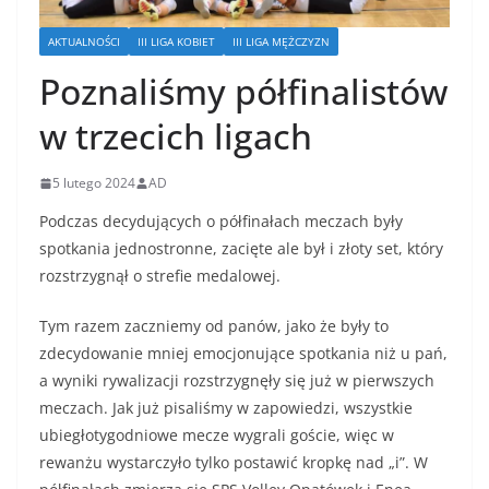
AKTUALNOŚCI
III LIGA KOBIET
III LIGA MĘŻCZYZN
Poznaliśmy półfinalistów
w trzecich ligach
5 lutego 2024
AD
Podczas decydujących o półfinałach meczach były
spotkania jednostronne, zacięte ale był i złoty set, który
rozstrzygnął o strefie medalowej.
Tym razem zaczniemy od panów, jako że były to
zdecydowanie mniej emocjonujące spotkania niż u pań,
a wyniki rywalizacji rozstrzygnęły się już w pierwszych
meczach. Jak już pisaliśmy w zapowiedzi, wszystkie
ubiegłotygodniowe mecze wygrali goście, więc w
rewanżu wystarczyło tylko postawić kropkę nad „i”. W