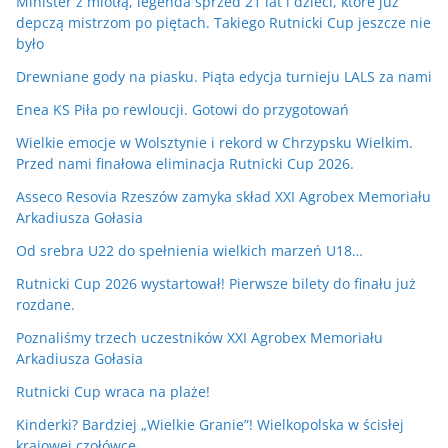
Minister z miotłą, legenda sprzed 21 lat i dzieci, które już
depczą mistrzom po piętach. Takiego Rutnicki Cup jeszcze nie
było
Drewniane gody na piasku. Piąta edycja turnieju LALS za nami
Enea KS Piła po rewloucji. Gotowi do przygotowań
Wielkie emocje w Wolsztynie i rekord w Chrzypsku Wielkim.
Przed nami finałowa eliminacja Rutnicki Cup 2026.
Asseco Resovia Rzeszów zamyka skład XXI Agrobex Memoriału
Arkadiusza Gołasia
Od srebra U22 do spełnienia wielkich marzeń U18…
Rutnicki Cup 2026 wystartował! Pierwsze bilety do finału już
rozdane.
Poznaliśmy trzech uczestników XXI Agrobex Memoriału
Arkadiusza Gołasia
Rutnicki Cup wraca na plaże!
Kinderki? Bardziej „Wielkie Granie”! Wielkopolska w ścisłej
krajowej czołówce