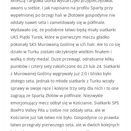
Mileszą Targowa Górka wystarczyło przypieczętować
awans u siebie. I jak napisano na profilu Sparty przy
wypełnionej po brzegi hali w Złotowie gospodynie nie
oddały nawet seta i zameldowały się w półfinale.
Wydawało się, że podobnie łatwo będą miały siatkarki
UKS Piątki Turek, które w pierwszym meczu gładko
pokonały SKS Murowaną Goślinę w ich hali. Ale to co się
działo w Turku zostało okrzyknięte wielkim finałem i
walką o złoty medal. Duże przewagi, odrabianie kilku
punktów i cztery sety zakończone do 23 lub 24. Siatkarki
z Murowanej Gośliny wygrywały już 2:0 i blisko było
złotego seta. Jednak to młode siatkarki z Turku wzięły
sprawy w swoje ręce i kolejne trzy sety dla nich i to one
zagrają ze Spartą Złotów w półfinale. Niezwykle
emocjonujący mecz odbył się w Kościanie. Siatkarki SPS
BoxPro Volley Piła u siebie nie oddały seta, ale w
Kościanie już tak łatwo nie było. Gospodynie co prawda
łatwo przegrały pierwszego seta, ale w dwóch kolejnych