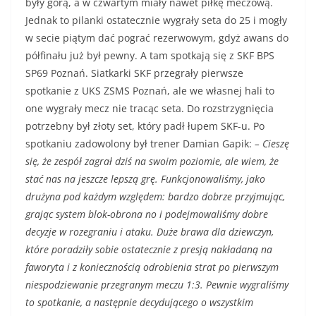
były górą, a w czwartym miały nawet piłkę meczową.
Jednak to pilanki ostatecznie wygrały seta do 25 i mogły
w secie piątym dać pograć rezerwowym, gdyż awans do
półfinału już był pewny. A tam spotkają się z SKF BPS
SP69 Poznań. Siatkarki SKF przegrały pierwsze
spotkanie z UKS ZSMS Poznań, ale we własnej hali to
one wygrały mecz nie tracąc seta. Do rozstrzygnięcia
potrzebny był złoty set, który padł łupem SKF-u. Po
spotkaniu zadowolony był trener Damian Gapik:
– Cieszę
się, że zespół zagrał dziś na swoim poziomie, ale wiem, że
stać nas na jeszcze lepszą grę. Funkcjonowaliśmy, jako
drużyna pod każdym względem: bardzo dobrze przyjmując,
grając system blok-obrona no i podejmowaliśmy dobre
decyzje w rozegraniu i ataku. Duże brawa dla dziewczyn,
które poradziły sobie ostatecznie z presją nakładaną na
faworyta i z koniecznością odrobienia strat po pierwszym
niespodziewanie przegranym meczu 1:3. Pewnie wygraliśmy
to spotkanie, a następnie decydującego o wszystkim