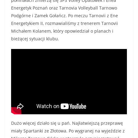
półfinałach zmierzą się SPS Volley Opatówek i Enea
Energetyk Poznań oraz Tarnovia Volleyball Tarnowo
Podgórne i Zamek Gołańcz. Po meczu Tarnovii z Ene
Energetykiem II, rozmawialiśmy z trenerem Tarnovii
Michałem Kolanem, który opowiedział o planach i
bieżącej sytuacji klubu.
Dużo więcej działo się u pań. Najłatwiejszą przeprawę
miały Spartanki ze Złotowa. Po wygranej na wyjeździe z