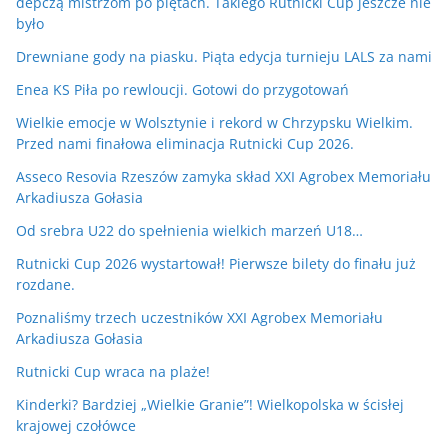
depczą mistrzom po piętach. Takiego Rutnicki Cup jeszcze nie
było
Drewniane gody na piasku. Piąta edycja turnieju LALS za nami
Enea KS Piła po rewloucji. Gotowi do przygotowań
Wielkie emocje w Wolsztynie i rekord w Chrzypsku Wielkim.
Przed nami finałowa eliminacja Rutnicki Cup 2026.
Asseco Resovia Rzeszów zamyka skład XXI Agrobex Memoriału
Arkadiusza Gołasia
Od srebra U22 do spełnienia wielkich marzeń U18…
Rutnicki Cup 2026 wystartował! Pierwsze bilety do finału już
rozdane.
Poznaliśmy trzech uczestników XXI Agrobex Memoriału
Arkadiusza Gołasia
Rutnicki Cup wraca na plaże!
Kinderki? Bardziej „Wielkie Granie”! Wielkopolska w ścisłej
krajowej czołówce