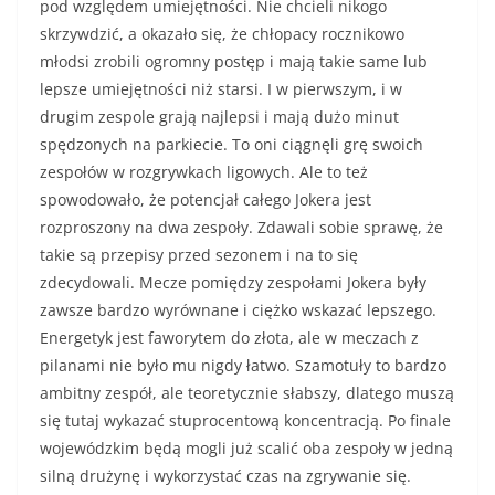
pod względem umiejętności. Nie chcieli nikogo
skrzywdzić, a okazało się, że chłopacy rocznikowo
młodsi zrobili ogromny postęp i mają takie same lub
lepsze umiejętności niż starsi. I w pierwszym, i w
drugim zespole grają najlepsi i mają dużo minut
spędzonych na parkiecie. To oni ciągnęli grę swoich
zespołów w rozgrywkach ligowych. Ale to też
spowodowało, że potencjał całego Jokera jest
rozproszony na dwa zespoły. Zdawali sobie sprawę, że
takie są przepisy przed sezonem i na to się
zdecydowali. Mecze pomiędzy zespołami Jokera były
zawsze bardzo wyrównane i ciężko wskazać lepszego.
Energetyk jest faworytem do złota, ale w meczach z
pilanami nie było mu nigdy łatwo. Szamotuły to bardzo
ambitny zespół, ale teoretycznie słabszy, dlatego muszą
się tutaj wykazać stuprocentową koncentracją. Po finale
wojewódzkim będą mogli już scalić oba zespoły w jedną
silną drużynę i wykorzystać czas na zgrywanie się.