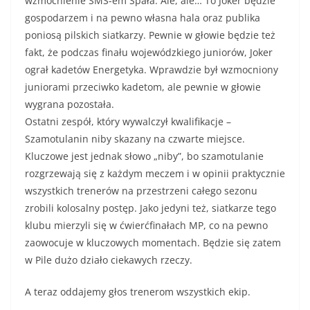
wzmocnienie SMS-em Spała. Ale, ale… To Joker będzie
gospodarzem i na pewno własna hala oraz publika
poniosą pilskich siatkarzy. Pewnie w głowie będzie też
fakt, że podczas finału wojewódzkiego juniorów, Joker
ograł kadetów Energetyka. Wprawdzie był wzmocniony
juniorami przeciwko kadetom, ale pewnie w głowie
wygrana pozostała.
Ostatni zespół, który wywalczył kwalifikacje –
Szamotulanin niby skazany na czwarte miejsce.
Kluczowe jest jednak słowo „niby”, bo szamotulanie
rozgrzewają się z każdym meczem i w opinii praktycznie
wszystkich trenerów na przestrzeni całego sezonu
zrobili kolosalny postęp. Jako jedyni też, siatkarze tego
klubu mierzyli się w ćwierćfinałach MP, co na pewno
zaowocuje w kluczowych momentach. Będzie się zatem
w Pile dużo działo ciekawych rzeczy.
A teraz oddajemy głos trenerom wszystkich ekip.