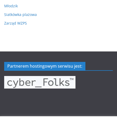
Młodzik
Siatkówka plażowa
Zarząd WZPS
Partnerem hostingowym serwisu jest: