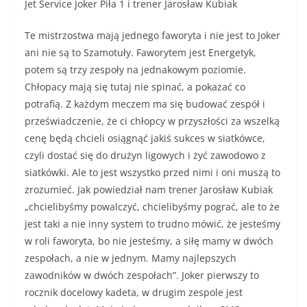
Jet Service Joker Piła 1 i trener Jarosław Kubiak
Te mistrzostwa mają jednego faworyta i nie jest to Joker
ani nie są to Szamotuły. Faworytem jest Energetyk,
potem są trzy zespoły na jednakowym poziomie.
Chłopacy mają się tutaj nie spinać, a pokazać co
potrafią. Z każdym meczem ma się budować zespół i
przeświadczenie, że ci chłopcy w przyszłości za wszelką
cenę będą chcieli osiągnąć jakiś sukces w siatkówce,
czyli dostać się do drużyn ligowych i żyć zawodowo z
siatkówki. Ale to jest wszystko przed nimi i oni muszą to
zrozumieć. Jak powiedział nam trener Jarosław Kubiak
„chcielibyśmy powalczyć, chcielibyśmy pograć, ale to że
jest taki a nie inny system to trudno mówić, że jesteśmy
w roli faworyta, bo nie jesteśmy, a siłę mamy w dwóch
zespołach, a nie w jednym. Mamy najlepszych
zawodników w dwóch zespołach”. Joker pierwszy to
rocznik docelowy kadeta, w drugim zespole jest