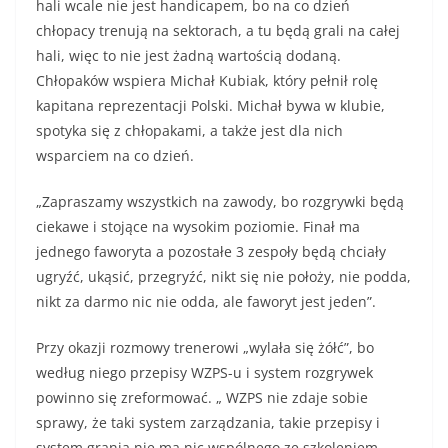
hali wcale nie jest handicapem, bo na co dzień
chłopacy trenują na sektorach, a tu będą grali na całej
hali, więc to nie jest żadną wartością dodaną.
Chłopaków wspiera Michał Kubiak, który pełnił rolę
kapitana reprezentacji Polski. Michał bywa w klubie,
spotyka się z chłopakami, a także jest dla nich
wsparciem na co dzień.
„Zapraszamy wszystkich na zawody, bo rozgrywki będą
ciekawe i stojące na wysokim poziomie. Finał ma
jednego faworyta a pozostałe 3 zespoły będą chciały
ugryźć, ukąsić, przegryźć, nikt się nie położy, nie podda,
nikt za darmo nic nie odda, ale faworyt jest jeden”.
Przy okazji rozmowy trenerowi „wylała się żółć”, bo
według niego przepisy WZPS-u i system rozgrywek
powinno się zreformować. „ WZPS nie zdaje sobie
sprawy, że taki system zarządzania, takie przepisy i
system grania nie ma nic wspólnego ze szkoleniem