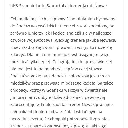
UKS Szamotulanin Szamotuły i trener Jakub Nowak
Celem dla męskich zespołów Szamotulanina był awans
do finałów wojewódzkich. I ten cel został spełniony, bo
zarówno juniorzy jak i kadeci znaleźli się w najlepszej
czwórce województwa. Według trenera Jakuba Nowaka,
finały rządzą się swoimi prawami i wszystko może się
zdarzyć. Dla nich minimum już jest osiągnięte, więc
może być tylko lepiej. Co ugrają to ich i presji wielkiej
nie ma. Jest to najmłodszy zespół w całej stawce
finalistów, gdzie na jedenastu chłopaków jest trzech
młodzików oraz przewaga młodszego kadeta. Są także
chłopacy, którzy w Gdańsku walczyli w ćwierćfinale
juniora i tam zdobyte doświadczenie z pewnością
zaprocentuje w finale kadeta. Trener Nowak pracuje z
chłopakami dopiero od września i widać było na
początku sezonu, że chłopaki potrzebowali zgrania.
Trener jest bardzo zadowolony z postępu jaki jego