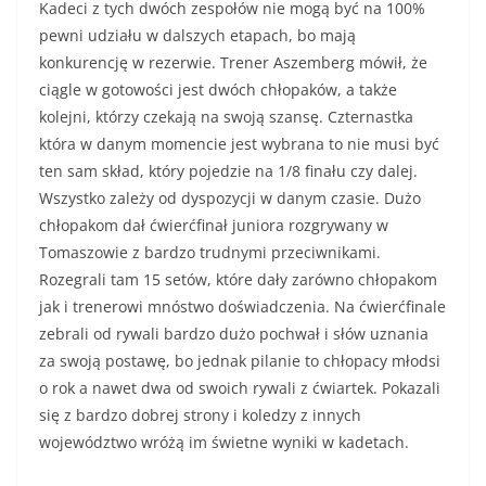
Kadeci z tych dwóch zespołów nie mogą być na 100%
pewni udziału w dalszych etapach, bo mają
konkurencję w rezerwie. Trener Aszemberg mówił, że
ciągle w gotowości jest dwóch chłopaków, a także
kolejni, którzy czekają na swoją szansę. Czternastka
która w danym momencie jest wybrana to nie musi być
ten sam skład, który pojedzie na 1/8 finału czy dalej.
Wszystko zależy od dyspozycji w danym czasie. Dużo
chłopakom dał ćwierćfinał juniora rozgrywany w
Tomaszowie z bardzo trudnymi przeciwnikami.
Rozegrali tam 15 setów, które dały zarówno chłopakom
jak i trenerowi mnóstwo doświadczenia. Na ćwierćfinale
zebrali od rywali bardzo dużo pochwał i słów uznania
za swoją postawę, bo jednak pilanie to chłopacy młodsi
o rok a nawet dwa od swoich rywali z ćwiartek. Pokazali
się z bardzo dobrej strony i koledzy z innych
województwo wróżą im świetne wyniki w kadetach.