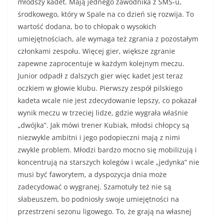
młodszy kadet. Mają jednego zawodnika z SMS-u,
środkowego, który w Spale na co dzień się rozwija. To
wartość dodana, bo to chłopak o wysokich
umiejętnościach, ale wymaga też zgrania z pozostałym
członkami zespołu. Więcej gier, większe zgranie
zapewne zaprocentuje w każdym kolejnym meczu.
Junior odpadł z dalszych gier więc kadet jest teraz
oczkiem w głowie klubu. Pierwszy zespół pilskiego
kadeta wcale nie jest zdecydowanie lepszy, co pokazał
wynik meczu w trzeciej lidze, gdzie wygrała właśnie
„dwójka”. Jak mówi trener Kubiak, młodsi chłopcy są
niezwykle ambitni i jego podopieczni mają z nimi
zwykle problem. Młodzi bardzo mocno się mobilizują i
koncentrują na starszych kolegów i wcale „jedynka” nie
musi być faworytem, a dyspozycja dnia może
zadecydować o wygranej. Szamotuły też nie są
słabeuszem, bo podniosły swoje umiejętności na
przestrzeni sezonu ligowego. To, że grają na własnej