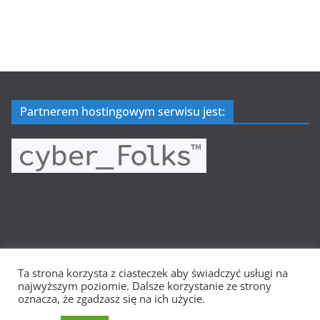
Partnerem hostingowym serwisu jest:
Ta strona korzysta z ciasteczek aby świadczyć usługi na
Prawa autorskie © 2026
Wielkopolska Siatkówka
. Wszystkie
najwyższym poziomie. Dalsze korzystanie ze strony
prawa zastrzeżone.
oznacza, że zgadzasz się na ich użycie.
Motyw:
ColorMag
stworzony przez ThemeGrill. Wspierane