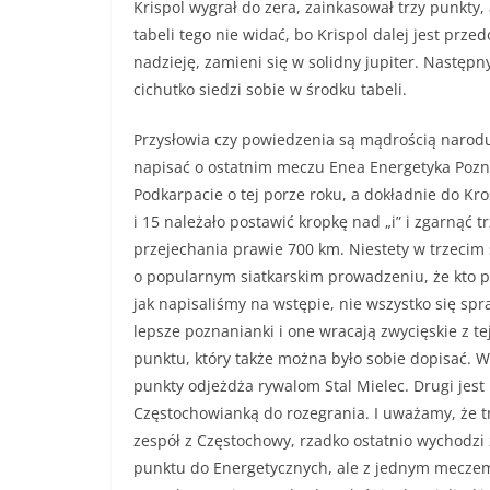
Krispol wygrał do zera, zainkasował trzy punkty
tabeli tego nie widać, bo Krispol dalej jest prz
nadzieję, zamieni się w solidny jupiter. Następ
cichutko siedzi sobie w środku tabeli.
Przysłowia czy powiedzenia są mądrością narodu
napisać o ostatnim meczu Enea Energetyka Pozna
Podkarpacie o tej porze roku, a dokładnie do K
i 15 należało postawić kropkę nad „i” i zgarnąć 
przejechania prawie 700 km. Niestety w trzecim 
o popularnym siatkarskim prowadzeniu, że kto pr
jak napisaliśmy na wstępie, nie wszystko się sp
lepsze poznanianki i one wracają zwycięskie z 
punktu, który także można było sobie dopisać. W
punkty odjeżdża rywalom Stal Mielec. Drugi jest 
Częstochowianką do rozegrania. I uważamy, że 
zespół z Częstochowy, rzadko ostatnio wychodzi 
punktu do Energetycznych, ale z jednym meczem