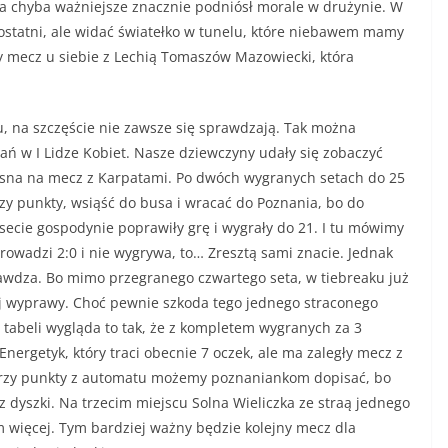
, a chyba ważniejsze znacznie podniósł morale w drużynie. W
edostatni, ale widać światełko w tunelu, które niebawem mamy
ny mecz u siebie z Lechią Tomaszów Mazowiecki, która
, na szczęście nie zawsze się sprawdzają. Tak można
ń w I Lidze Kobiet. Nasze dziewczyny udały się zobaczyć
rosna na mecz z Karpatami. Po dwóch wygranych setach do 25
trzy punkty, wsiąść do busa i wracać do Poznania, bo do
secie gospodynie poprawiły grę i wygrały do 21. I tu mówimy
owadzi 2:0 i nie wygrywa, to… Zresztą sami znacie. Jednak
rawdza. Bo mimo przegranego czwartego seta, w tiebreaku już
tej wyprawy. Choć pewnie szkoda tego jednego straconego
 tabeli wygląda to tak, że z kompletem wygranych za 3
Energetyk, który traci obecnie 7 oczek, ale ma zaległy mecz z
trzy punkty z automatu możemy poznaniankom dopisać, bo
z dyszki. Na trzecim miejscu Solna Wieliczka ze straą jednego
 więcej. Tym bardziej ważny będzie kolejny mecz dla