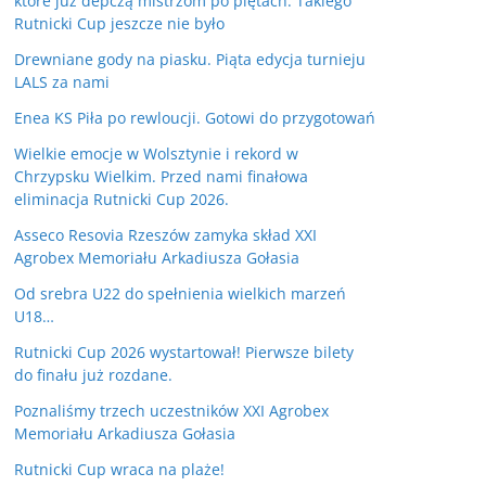
które już depczą mistrzom po piętach. Takiego
Rutnicki Cup jeszcze nie było
Drewniane gody na piasku. Piąta edycja turnieju
LALS za nami
Enea KS Piła po rewloucji. Gotowi do przygotowań
Wielkie emocje w Wolsztynie i rekord w
Chrzypsku Wielkim. Przed nami finałowa
eliminacja Rutnicki Cup 2026.
Asseco Resovia Rzeszów zamyka skład XXI
Agrobex Memoriału Arkadiusza Gołasia
Od srebra U22 do spełnienia wielkich marzeń
U18…
Rutnicki Cup 2026 wystartował! Pierwsze bilety
do finału już rozdane.
Poznaliśmy trzech uczestników XXI Agrobex
Memoriału Arkadiusza Gołasia
Rutnicki Cup wraca na plaże!