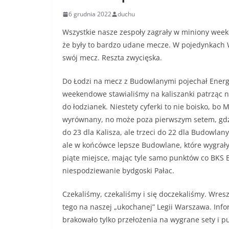
6 grudnia 2022
duchu
Wszystkie nasze zespoły zagrały w miniony wee
że były to bardzo udane mecze. W pojedynkach Wi
swój mecz. Reszta zwycięska.
Do Łodzi na mecz z Budowlanymi pojechał Energ
weekendowe stawialiśmy na kaliszanki patrząc n
do łodzianek. Niestety cyferki to nie boisko, bo 
wyrównany, no może poza pierwszym setem, gdzie
do 23 dla Kalisza, ale trzeci do 22 dla Budowla
ale w końcówce lepsze Budowlane, które wygrały 
piąte miejsce, mając tyle samo punktów co BKS B
niespodziewanie bydgoski Pałac.
Czekaliśmy, czekaliśmy i się doczekaliśmy. Wre
tego na naszej „ukochanej” Legii Warszawa. Inf
brakowało tylko przełożenia na wygrane sety i p