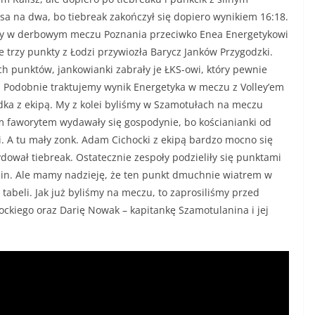
sa na dwa, bo tiebreak zakończył się dopiero wynikiem 16:18.
kty w derbowym meczu Poznania przeciwko Enea Energetykowi
e trzy punkty z Łodzi przywiozła Barycz Janków Przygodzki.
ch punktów, jankowianki zabrały je ŁKS-owi, który pewnie
i. Podobnie traktujemy wynik Energetyka w meczu z Volley’em
ka z ekipą. My z kolei byliśmy w Szamotułach na meczu
faworytem wydawały się gospodynie, bo kościanianki od
i. A tu mały zonk. Adam Cichocki z ekipą bardzo mocno się
dował tiebreak. Ostatecznie zespoły podzieliły się punktami
cin. Ale mamy nadzieję, że ten punkt dmuchnie wiatrem w
tabeli. Jak już byliśmy na meczu, to zaprosiliśmy przed
kiego oraz Darię Nowak – kapitankę Szamotulanina i jej