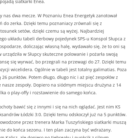
pojadą siatkarki Enea.
ały nas dwa mecze. W Poznaniu Enea Energetyk zanotował
 do zerka. Dzięki temu poznaniacy zrównali się z
tosunek setów, dzięki czemu są wyżej. Najbardziej
całego układu tabeli derbowy pojedynek SPS-u Konspol Słupca z
spodarze, doliczając własną halę, wydawało się, że to oni są
 urządziła w Słupcy skuteczne polowanie i pożarła swoją
zansę się wyrwać, bo przegrali na przewagi do 27. Dzięki temu
ozycji wicelidera. Ogólnie w tabeli jest totalny galimatias. Poza
ą 26 punktów. Potem długo, długo nic i aż pięć zespołów z
e nasze zespoły. Dopiero na siódmym miejscu drużyna z 14
alka o play-offy i rozstawienie do samego końca.
choty bawić się z innymi i się na nich oglądać. Jest nim KS
eksandrów Łódzki 3:0. Dzięki temu odskoczył już na 5 punktów.
wodzone przez trenera Marka Tuszyńskiego siatkarki muszą
nie do końca sezonu. I ten plan zaczyna być wdrażany.
Kalisz, ale dopiero po tiebreaku i punkcik z silnym