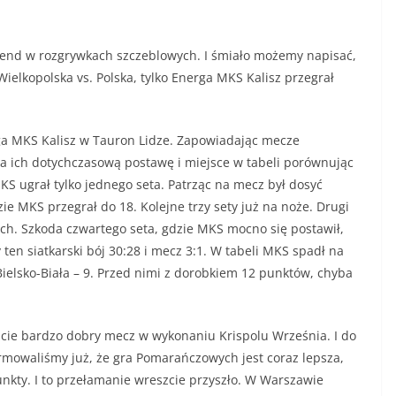
kend w rozgrywkach szczeblowych. I śmiało możemy napisać,
elkopolska vs. Polska, tylko Energa MKS Kalisz przegrał
a MKS Kalisz w Tauron Lidze. Zapowiadając mecze
a ich dotychczasową postawę i miejsce w tabeli porównując
MKS ugrał tylko jednego seta. Patrząc na mecz był dosyć
 MKS przegrał do 18. Kolejne trzy sety już na noże. Drugi
nych. Szkoda czwartego seta, gdzie MKS mocno się postawił,
ten siatkarski bój 30:28 i mecz 3:1. W tabeli MKS spadł na
ielsko-Biała – 9. Przed nimi z dorobkiem 12 punktów, chyba
szcie bardzo dobry mecz w wykonaniu Krispolu Września. I do
ormowaliśmy już, że gra Pomarańczowych jest coraz lepsza,
unkty. I to przełamanie wreszcie przyszło. W Warszawie