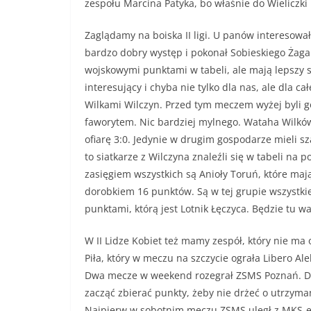
zespołu Marcina Patyka, bo właśnie do Wieliczki 
Zaglądamy na boiska II ligi. U panów interesow
bardzo dobry występ i pokonał Sobieskiego Żagań
wojskowymi punktami w tabeli, ale mają lepszy s
interesujący i chyba nie tylko dla nas, ale dla 
Wilkami Wilczyn. Przed tym meczem wyżej byli go
faworytem. Nic bardziej mylnego. Wataha Wilków
ofiarę 3:0. Jedynie w drugim gospodarze mieli s
to siatkarze z Wilczyna znaleźli się w tabeli na p
zasięgiem wszystkich są Anioły Toruń, które maj
dorobkiem 16 punktów. Są w tej grupie wszystki
punktami, którą jest Lotnik Łęczyca. Będzie tu w
W II Lidze Kobiet też mamy zespół, który nie ma o
Piła, który w meczu na szczycie ograła Libero Al
Dwa mecze w weekend rozegrał ZSMS Poznań. Do
zacząć zbierać punkty, żeby nie drżeć o utrzyma
Najpierw w sobotnim meczu ZSMS uległ z MKS-em 