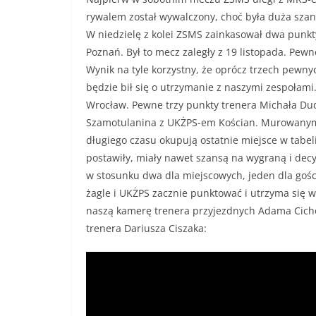
rywalem został wywalczony, choć była duża szan
W niedzielę z kolei ZSMS zainkasował dwa pun
Poznań. Był to mecz zaległy z 19 listopada. Pewn
Wynik na tyle korzystny, że oprócz trzech pewny
będzie bił się o utrzymanie z naszymi zespołam
Wrocław. Pewne trzy punkty trenera Michała Dud
Szamotulanina z UKŻPS-em Kościan. Murowanym 
długiego czasu okupują ostatnie miejsce w tabel
postawiły, miały nawet szansą na wygraną i decy
w stosunku dwa dla miejscowych, jeden dla goś
żagle i UKŻPS zacznie punktować i utrzyma się w 
naszą kamerę trenera przyjezdnych Adama Cichoc
trenera Dariusza Ciszaka: