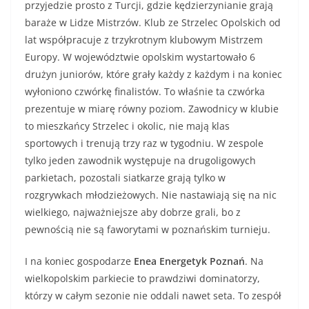
przyjedzie prosto z Turcji, gdzie kędzierzynianie grają
baraże w Lidze Mistrzów. Klub ze Strzelec Opolskich od
lat współpracuje z trzykrotnym klubowym Mistrzem
Europy. W województwie opolskim wystartowało 6
drużyn juniorów, które grały każdy z każdym i na koniec
wyłoniono czwórkę finalistów. To właśnie ta czwórka
prezentuje w miarę równy poziom. Zawodnicy w klubie
to mieszkańcy Strzelec i okolic, nie mają klas
sportowych i trenują trzy raz w tygodniu. W zespole
tylko jeden zawodnik występuje na drugoligowych
parkietach, pozostali siatkarze grają tylko w
rozgrywkach młodzieżowych. Nie nastawiają się na nic
wielkiego, najważniejsze aby dobrze grali, bo z
pewnością nie są faworytami w poznańskim turnieju.
I na koniec gospodarze
Enea Energetyk Poznań
. Na
wielkopolskim parkiecie to prawdziwi dominatorzy,
którzy w całym sezonie nie oddali nawet seta. To zespół