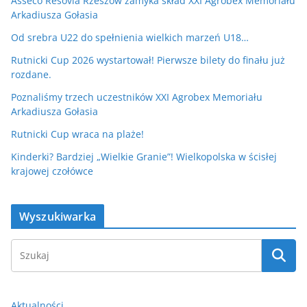
Asseco Resovia Rzeszów zamyka skład XXI Agrobex Memoriału
Arkadiusza Gołasia
Od srebra U22 do spełnienia wielkich marzeń U18…
Rutnicki Cup 2026 wystartował! Pierwsze bilety do finału już
rozdane.
Poznaliśmy trzech uczestników XXI Agrobex Memoriału
Arkadiusza Gołasia
Rutnicki Cup wraca na plaże!
Kinderki? Bardziej „Wielkie Granie”! Wielkopolska w ścisłej
krajowej czołówce
Wyszukiwarka
Aktualności