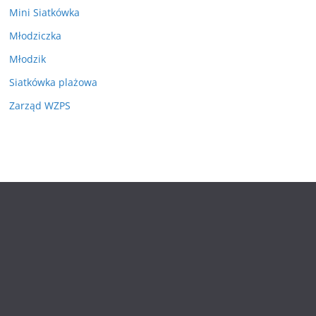
Mini Siatkówka
Młodziczka
Młodzik
Siatkówka plażowa
Zarząd WZPS