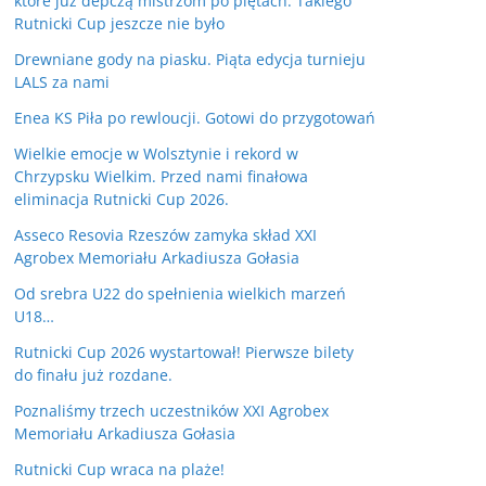
które już depczą mistrzom po piętach. Takiego
Rutnicki Cup jeszcze nie było
Drewniane gody na piasku. Piąta edycja turnieju
LALS za nami
Enea KS Piła po rewloucji. Gotowi do przygotowań
Wielkie emocje w Wolsztynie i rekord w
Chrzypsku Wielkim. Przed nami finałowa
eliminacja Rutnicki Cup 2026.
Asseco Resovia Rzeszów zamyka skład XXI
Agrobex Memoriału Arkadiusza Gołasia
Od srebra U22 do spełnienia wielkich marzeń
U18…
Rutnicki Cup 2026 wystartował! Pierwsze bilety
do finału już rozdane.
Poznaliśmy trzech uczestników XXI Agrobex
Memoriału Arkadiusza Gołasia
Rutnicki Cup wraca na plaże!