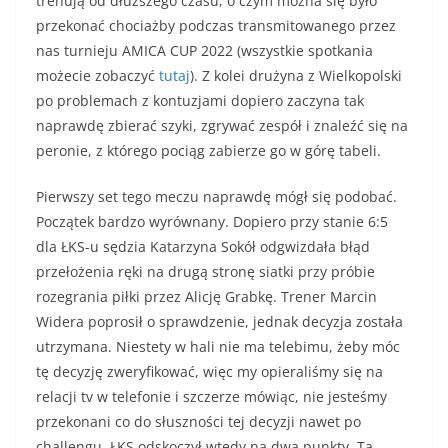
trenują od dłuższego czasu, o czym można się było
przekonać chociażby podczas transmitowanego przez
nas turnieju AMICA CUP 2022 (wszystkie spotkania
możecie zobaczyć
tutaj
). Z kolei drużyna z Wielkopolski
po problemach z kontuzjami dopiero zaczyna tak
naprawdę zbierać szyki, zgrywać zespół i znaleźć się na
peronie, z którego pociąg zabierze go w górę tabeli.
Pierwszy set tego meczu naprawdę mógł się podobać.
Początek bardzo wyrównany. Dopiero przy stanie 6:5
dla ŁKS-u sędzia Katarzyna Sokół odgwizdała błąd
przełożenia ręki na drugą stronę siatki przy próbie
rozegrania piłki przez Alicję Grabkę. Trener Marcin
Widera poprosił o sprawdzenie, jednak decyzja została
utrzymana. Niestety w hali nie ma telebimu, żeby móc
tę decyzję zweryfikować, więc my opieraliśmy się na
relacji tv w telefonie i szczerze mówiąc, nie jesteśmy
przekonani co do słuszności tej decyzji nawet po
challengu. ŁKS odskoczył wtedy na dwa punkty. Ta