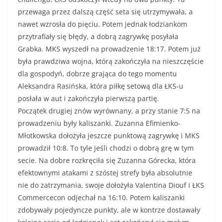
przewaga przez dalszą część seta się utrzymywała, a
nawet wzrosła do pięciu. Potem jednak łodziankom
przytrafiały się błędy, a dobrą zagrywkę posyłała
Grabka. MKS wyszedł na prowadzenie 18:17. Potem już
była prawdziwa wojna, którą zakończyła na nieszczęście
dla gospodyń, dobrze grająca do tego momentu
Aleksandra Rasińska, która piłkę setową dla ŁKS-u
posłała w aut i zakończyła pierwszą partię.
Początek drugiej znów wyrównany, a przy stanie 7:5 na
prowadzeniu były kaliszanki. Zuzanna Efimienko-
Młotkowska dołożyła jeszcze punktową zagrywkę i MKS
prowadził 10:8. To tyle jeśli chodzi o dobrą grę w tym
secie. Na dobre rozkręciła się Zuzanna Górecka, która
efektownymi atakami z szóstej strefy była absolutnie
nie do zatrzymania, swoje dołożyła Valentina Diouf i ŁKS
Commercecon odjechał na 16:10. Potem kaliszanki
zdobywały pojedyncze punkty, ale w kontrze dostawały