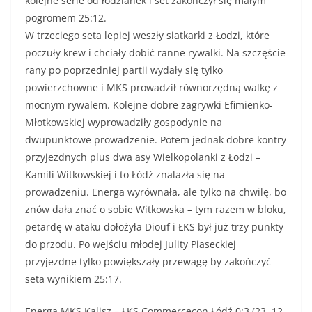
kolejne serie od łodzianek i set zakończył się małym
pogromem 25:12.
W trzeciego seta lepiej weszły siatkarki z Łodzi, które
poczuły krew i chciały dobić ranne rywalki. Na szczęście
rany po poprzedniej partii wydały się tylko
powierzchowne i MKS prowadził równorzędną walkę z
mocnym rywalem. Kolejne dobre zagrywki Efimienko-
Młotkowskiej wyprowadziły gospodynie na
dwupunktowe prowadzenie. Potem jednak dobre kontry
przyjezdnych plus dwa asy Wielkopolanki z Łodzi –
Kamili Witkowskiej i to Łódź znalazła się na
prowadzeniu. Energa wyrównała, ale tylko na chwilę, bo
znów dała znać o sobie Witkowska – tym razem w bloku,
petardę w ataku dołożyła Diouf i ŁKS był już trzy punkty
do przodu. Po wejściu młodej Julity Piaseckiej
przyjezdne tylko powiększały przewagę by zakończyć
seta wynikiem 25:17.
Energa MKS Kalisz – ŁKS Commercecon Łódź 0:3 (23, 12,