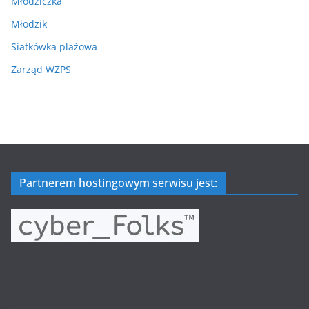
Młodziczka
Młodzik
Siatkówka plażowa
Zarząd WZPS
Partnerem hostingowym serwisu jest: