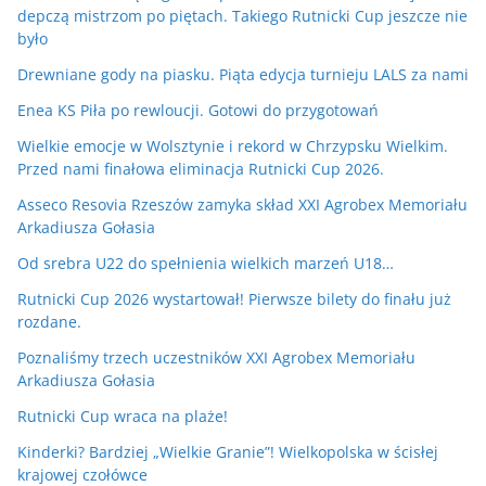
depczą mistrzom po piętach. Takiego Rutnicki Cup jeszcze nie
było
Drewniane gody na piasku. Piąta edycja turnieju LALS za nami
Enea KS Piła po rewloucji. Gotowi do przygotowań
Wielkie emocje w Wolsztynie i rekord w Chrzypsku Wielkim.
Przed nami finałowa eliminacja Rutnicki Cup 2026.
Asseco Resovia Rzeszów zamyka skład XXI Agrobex Memoriału
Arkadiusza Gołasia
Od srebra U22 do spełnienia wielkich marzeń U18…
Rutnicki Cup 2026 wystartował! Pierwsze bilety do finału już
rozdane.
Poznaliśmy trzech uczestników XXI Agrobex Memoriału
Arkadiusza Gołasia
Rutnicki Cup wraca na plaże!
Kinderki? Bardziej „Wielkie Granie”! Wielkopolska w ścisłej
krajowej czołówce