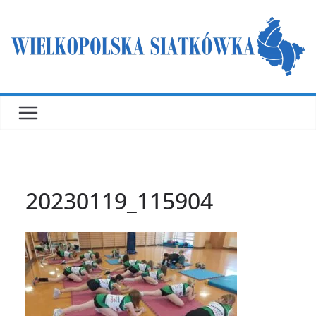
Przejdź
do
treści
20230119_115904