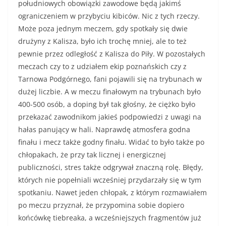
południowych obowiązki zawodowe będą jakimś
ograniczeniem w przybyciu kibiców. Nic z tych rzeczy.
Może poza jednym meczem, gdy spotkały się dwie
drużyny z Kalisza, było ich trochę mniej, ale to też
pewnie przez odległość z Kalisza do Piły. W pozostałych
meczach czy to z udziałem ekip poznańskich czy z
Tarnowa Podgórnego, fani pojawili się na trybunach w
dużej liczbie. A w meczu finałowym na trybunach było
400-500 osób, a doping był tak głośny, że ciężko było
przekazać zawodnikom jakieś podpowiedzi z uwagi na
hałas panujący w hali. Naprawdę atmosfera godna
finału i mecz także godny finału. Widać to było także po
chłopakach, że przy tak licznej i energicznej
publiczności, stres także odgrywał znaczną rolę. Błędy,
których nie popełniali wcześniej przydarzały się w tym
spotkaniu. Nawet jeden chłopak, z którym rozmawiałem
po meczu przyznał, że przypomina sobie dopiero
końcówkę tiebreaka, a wcześniejszych fragmentów już