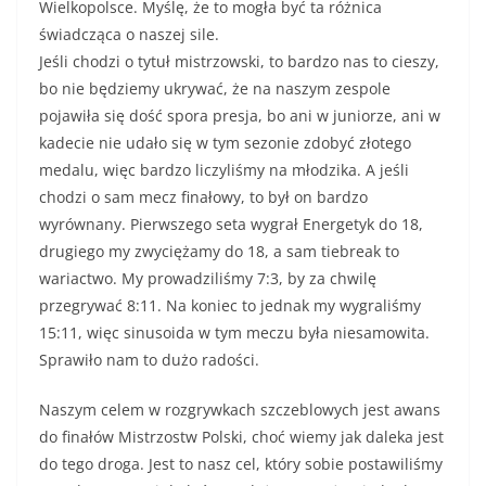
Wielkopolsce. Myślę, że to mogła być ta różnica
świadcząca o naszej sile.
Jeśli chodzi o tytuł mistrzowski, to bardzo nas to cieszy,
bo nie będziemy ukrywać, że na naszym zespole
pojawiła się dość spora presja, bo ani w juniorze, ani w
kadecie nie udało się w tym sezonie zdobyć złotego
medalu, więc bardzo liczyliśmy na młodzika. A jeśli
chodzi o sam mecz finałowy, to był on bardzo
wyrównany. Pierwszego seta wygrał Energetyk do 18,
drugiego my zwyciężamy do 18, a sam tiebreak to
wariactwo. My prowadziliśmy 7:3, by za chwilę
przegrywać 8:11. Na koniec to jednak my wygraliśmy
15:11, więc sinusoida w tym meczu była niesamowita.
Sprawiło nam to dużo radości.
Naszym celem w rozgrywkach szczeblowych jest awans
do finałów Mistrzostw Polski, choć wiemy jak daleka jest
do tego droga. Jest to nasz cel, który sobie postawiliśmy