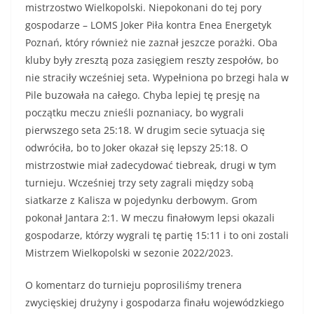
mistrzostwo Wielkopolski. Niepokonani do tej pory
gospodarze – LOMS Joker Piła kontra Enea Energetyk
Poznań, który również nie zaznał jeszcze porażki. Oba
kluby były zresztą poza zasięgiem reszty zespołów, bo
nie straciły wcześniej seta. Wypełniona po brzegi hala w
Pile buzowała na całego. Chyba lepiej tę presję na
początku meczu znieśli poznaniacy, bo wygrali
pierwszego seta 25:18. W drugim secie sytuacja się
odwróciła, bo to Joker okazał się lepszy 25:18. O
mistrzostwie miał zadecydować tiebreak, drugi w tym
turnieju. Wcześniej trzy sety zagrali między sobą
siatkarze z Kalisza w pojedynku derbowym. Grom
pokonał Jantara 2:1. W meczu finałowym lepsi okazali
gospodarze, którzy wygrali tę partię 15:11 i to oni zostali
Mistrzem Wielkopolski w sezonie 2022/2023.
O komentarz do turnieju poprosiliśmy trenera
zwycięskiej drużyny i gospodarza finału wojewódzkiego