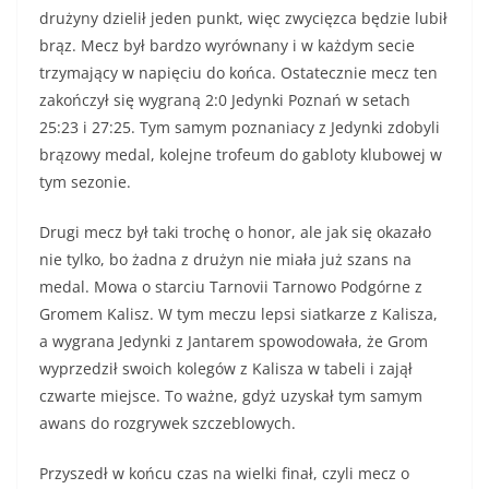
drużyny dzielił jeden punkt, więc zwycięzca będzie lubił
brąz. Mecz był bardzo wyrównany i w każdym secie
trzymający w napięciu do końca. Ostatecznie mecz ten
zakończył się wygraną 2:0 Jedynki Poznań w setach
25:23 i 27:25. Tym samym poznaniacy z Jedynki zdobyli
brązowy medal, kolejne trofeum do gabloty klubowej w
tym sezonie.
Drugi mecz był taki trochę o honor, ale jak się okazało
nie tylko, bo żadna z drużyn nie miała już szans na
medal. Mowa o starciu Tarnovii Tarnowo Podgórne z
Gromem Kalisz. W tym meczu lepsi siatkarze z Kalisza,
a wygrana Jedynki z Jantarem spowodowała, że Grom
wyprzedził swoich kolegów z Kalisza w tabeli i zajął
czwarte miejsce. To ważne, gdyż uzyskał tym samym
awans do rozgrywek szczeblowych.
Przyszedł w końcu czas na wielki finał, czyli mecz o