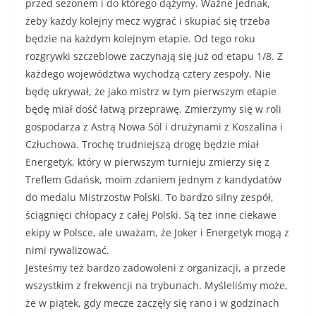
przed sezonem i do którego dążymy. Ważne jednak,
żeby każdy kolejny mecz wygrać i skupiać się trzeba
będzie na każdym kolejnym etapie. Od tego roku
rozgrywki szczeblowe zaczynają się już od etapu 1/8. Z
każdego województwa wychodzą cztery zespoły. Nie
będę ukrywał, że jako mistrz w tym pierwszym etapie
będę miał dość łatwą przeprawę. Zmierzymy się w roli
gospodarza z Astrą Nowa Sól i drużynami z Koszalina i
Człuchowa. Trochę trudniejszą drogę będzie miał
Energetyk, który w pierwszym turnieju zmierzy się z
Treflem Gdańsk, moim zdaniem jednym z kandydatów
do medalu Mistrzostw Polski. To bardzo silny zespół,
ściągnięci chłopacy z całej Polski. Są też inne ciekawe
ekipy w Polsce, ale uważam, że Joker i Energetyk mogą z
nimi rywalizować.
Jesteśmy też bardzo zadowoleni z organizacji, a przede
wszystkim z frekwencji na trybunach. Myśleliśmy może,
że w piątek, gdy mecze zaczęły się rano i w godzinach