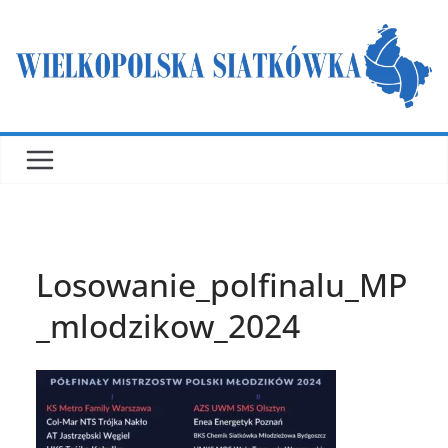
Przejdź
do
treści
Losowanie_polfinalu_MP
_mlodzikow_2024