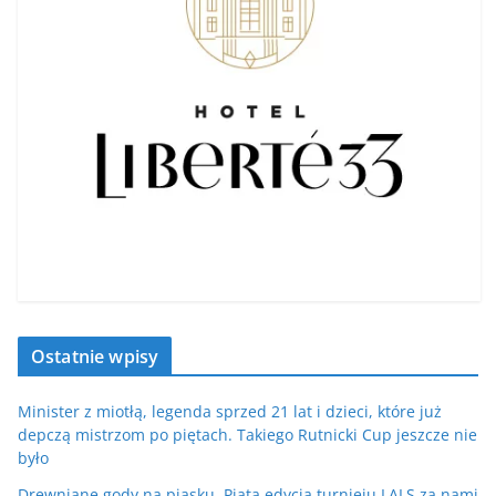
Ostatnie wpisy
Minister z miotłą, legenda sprzed 21 lat i dzieci, które już
depczą mistrzom po piętach. Takiego Rutnicki Cup jeszcze nie
było
Drewniane gody na piasku. Piąta edycja turnieju LALS za nami