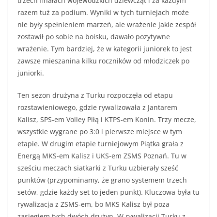
trzech finałach wojewódzkich dziewcząt i za każdym
razem tuż za podium. Wyniki w tych turniejach może
nie były spełnieniem marzeń, ale wrażenie jakie zespół
zostawił po sobie na boisku, dawało pozytywne
wrażenie. Tym bardziej, że w kategorii juniorek to jest
zawsze mieszanina kilku roczników od młodziczek po
juniorki.
Ten sezon drużyna z Turku rozpoczęła od etapu
rozstawieniowego, gdzie rywalizowała z Jantarem
Kalisz, SPS-em Volley Piłą i KTPS-em Konin. Trzy mecze,
wszystkie wygrane po 3:0 i pierwsze miejsce w tym
etapie. W drugim etapie turniejowym Piątka grała z
Energą MKS-em Kalisz i UKS-em ZSMS Poznań. Tu w
sześciu meczach siatkarki z Turku uzbierały sześć
punktów (przypominamy, że grano systemem trzech
setów, gdzie każdy set to jeden punkt). Kluczowa była tu
rywalizacja z ZSMS-em, bo MKS Kalisz był poza
zasięgiem tych dwóch drużyn. W rywalizacji Turku z