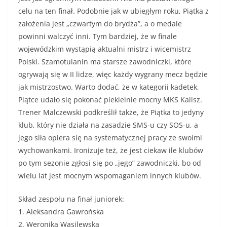
celu na ten finał. Podobnie jak w ubiegłym roku, Piątka z
założenia jest „czwartym do brydża”, a o medale
powinni walczyć inni. Tym bardziej, że w finale
wojewódzkim wystąpią aktualni mistrz i wicemistrz
Polski. Szamotulanin ma starsze zawodniczki, które
ogrywają się w II lidze, więc każdy wygrany mecz będzie
jak mistrzostwo. Warto dodać, że w kategorii kadetek,
Piątce udało się pokonać piekielnie mocny MKS Kalisz.
Trener Malczewski podkreślił także, że Piątka to jedyny
klub, który nie działa na zasadzie SMS-u czy SOS-u, a
jego siła opiera się na systematycznej pracy ze swoimi
wychowankami. Ironizuje też, że jest ciekaw ile klubów
po tym sezonie zgłosi się po „jego” zawodniczki, bo od
wielu lat jest mocnym wspomaganiem innych klubów.
Skład zespołu na finał juniorek:
1. Aleksandra Gawrońska
2. Weronika Wasilewska