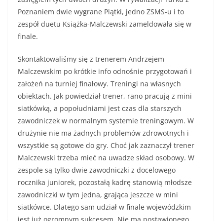
Poznaniem dwie wygrane Piątki, jedno ZSMS-u i to
zespół duetu Książka-Malczewski zameldowała się w
finale.
Skontaktowaliśmy się z trenerem Andrzejem
Malczewskim po krótkie info odnośnie przygotowań i
założeń na turniej finałowy. Treningi na własnych
obiektach. Jak powiedział trener, rano pracują z mini
siatkówką, a popołudniami jest czas dla starszych
zawodniczek w normalnym systemie treningowym. W
drużynie nie ma żadnych problemów zdrowotnych i
wszystkie są gotowe do gry. Choć jak zaznaczył trener
Malczewski trzeba mieć na uwadze skład osobowy. W
zespole są tylko dwie zawodniczki z docelowego
rocznika juniorek, pozostałą kadrę stanowią młodsze
zawodniczki w tym jedna, grająca jeszcze w mini
siatkówce. Dlatego sam udział w finale wojewódzkim
jest już ogromnym sukcesem. Nie ma postawionego