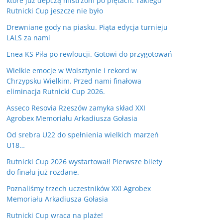
które już depczą mistrzom po piętach. Takiego
Rutnicki Cup jeszcze nie było
Drewniane gody na piasku. Piąta edycja turnieju
LALS za nami
Enea KS Piła po rewloucji. Gotowi do przygotowań
Wielkie emocje w Wolsztynie i rekord w
Chrzypsku Wielkim. Przed nami finałowa
eliminacja Rutnicki Cup 2026.
Asseco Resovia Rzeszów zamyka skład XXI
Agrobex Memoriału Arkadiusza Gołasia
Od srebra U22 do spełnienia wielkich marzeń
U18…
Rutnicki Cup 2026 wystartował! Pierwsze bilety
do finału już rozdane.
Poznaliśmy trzech uczestników XXI Agrobex
Memoriału Arkadiusza Gołasia
Rutnicki Cup wraca na plaże!