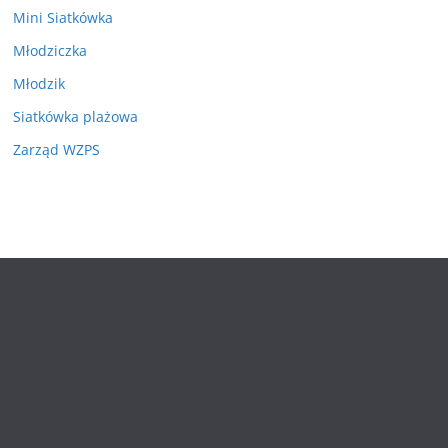
Mini Siatkówka
Młodziczka
Młodzik
Siatkówka plażowa
Zarząd WZPS