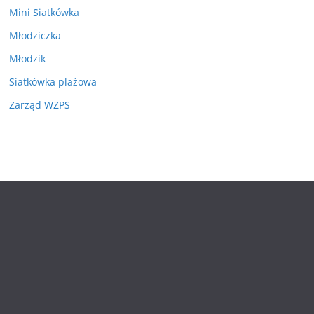
Mini Siatkówka
Młodziczka
Młodzik
Siatkówka plażowa
Zarząd WZPS