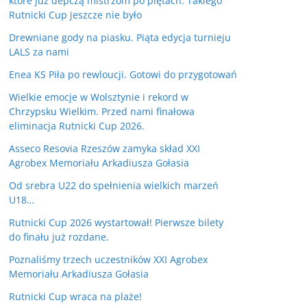
które już depczą mistrzom po piętach. Takiego
Rutnicki Cup jeszcze nie było
Drewniane gody na piasku. Piąta edycja turnieju
LALS za nami
Enea KS Piła po rewloucji. Gotowi do przygotowań
Wielkie emocje w Wolsztynie i rekord w
Chrzypsku Wielkim. Przed nami finałowa
eliminacja Rutnicki Cup 2026.
Asseco Resovia Rzeszów zamyka skład XXI
Agrobex Memoriału Arkadiusza Gołasia
Od srebra U22 do spełnienia wielkich marzeń
U18…
Rutnicki Cup 2026 wystartował! Pierwsze bilety
do finału już rozdane.
Poznaliśmy trzech uczestników XXI Agrobex
Memoriału Arkadiusza Gołasia
Rutnicki Cup wraca na plaże!