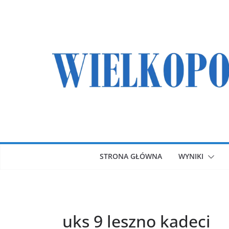
Przejdź
do
treści
STRONA GŁÓWNA
WYNIKI
uks 9 leszno kadeci