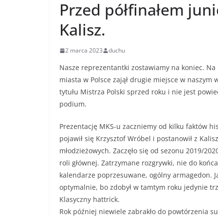
Przed półfinałem jun
Kalisz.
2 marca 2023
duchu
Nasze reprezentantki zostawiamy na koniec. Na p
miasta w Polsce zajął drugie miejsce w naszym w
tytułu Mistrza Polski sprzed roku i nie jest po
podium.
Prezentację MKS-u zaczniemy od kilku faktów his
pojawił się Krzysztof Wróbel i postanowił z Kalis
młodzieżowych. Zaczęło się od sezonu 2019/202
roli głównej. Zatrzymane rozgrywki, nie do końc
kalendarze poprzesuwane, ogólny armagedon. Jak
optymalnie, bo zdobył w tamtym roku jedynie trzy 
Klasyczny hattrick.
Rok później niewiele zabrakło do powtórzenia su