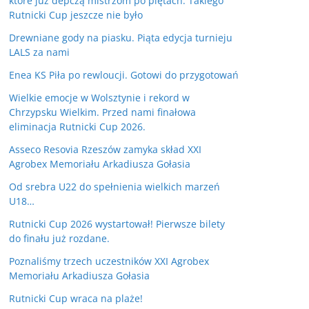
które już depczą mistrzom po piętach. Takiego
Rutnicki Cup jeszcze nie było
Drewniane gody na piasku. Piąta edycja turnieju
LALS za nami
Enea KS Piła po rewloucji. Gotowi do przygotowań
Wielkie emocje w Wolsztynie i rekord w
Chrzypsku Wielkim. Przed nami finałowa
eliminacja Rutnicki Cup 2026.
Asseco Resovia Rzeszów zamyka skład XXI
Agrobex Memoriału Arkadiusza Gołasia
Od srebra U22 do spełnienia wielkich marzeń
U18…
Rutnicki Cup 2026 wystartował! Pierwsze bilety
do finału już rozdane.
Poznaliśmy trzech uczestników XXI Agrobex
Memoriału Arkadiusza Gołasia
Rutnicki Cup wraca na plaże!