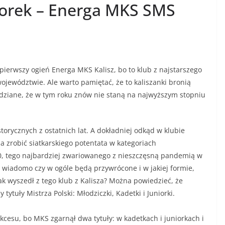
iorek – Energa MKS SMS
ierwszy ogień Energa MKS Kalisz, bo to klub z najstarszego
ojewództwie. Ale warto pamiętać, że to kaliszanki bronią
wiedziane, że w tym roku znów nie staną na najwyższym stopniu
torycznych z ostatnich lat. A dokładniej odkąd w klubie
za zrobić siatkarskiego potentata w kategoriach
0, tego najbardziej zwariowanego z nieszczęsną pandemią w
a wiadomo czy w ogóle będą przywrócone i w jakiej formie,
 wyszedł z tego klub z Kalisza? Można powiedzieć, że
tytuły Mistrza Polski: Młodziczki, Kadetki i Juniorki.
kcesu, bo MKS zgarnął dwa tytuły: w kadetkach i juniorkach i