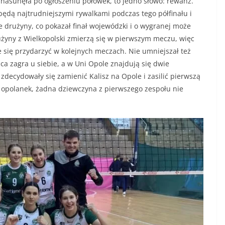
ę nasunęła po ogłoszeniu połówek, to jedno słowo: rewanż.
będą najtrudniejszymi rywalkami podczas tego półfinału i
e drużyny, co pokazał finał wojewódzki i o wygranej może
żyny z Wielkopolski zmierzą się w pierwszym meczu, więc
e się przydarzyć w kolejnych meczach. Nie umniejszał też
 zagra u siebie, a w Uni Opole znajdują się dwie
 zdecydowały się zamienić Kalisz na Opole i zasilić pierwszą
i opolanek, żadna dziewczyna z pierwszego zespołu nie