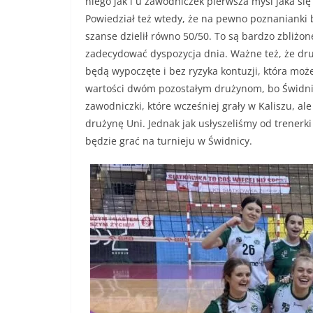
niego jak i u zawodniczek pierwsza myśl jaka si
Powiedział też wtedy, że na pewno poznanianki 
szanse dzielił równo 50/50. To są bardzo zbliżon
zadecydować dyspozycja dnia. Ważne też, że dru
będą wypoczęte i bez ryzyka kontuzji, która moż
wartości dwóm pozostałym drużynom, bo Świdnica
zawodniczki, które wcześniej grały w Kaliszu, ale
drużynę Uni. Jednak jak usłyszeliśmy od trenerk
będzie grać na turnieju w Świdnicy.