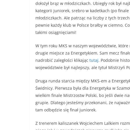
dołożył brąz w młodziczkach. Ubiegły rok był naj
kategorii juniorek, srebro w kadetkach (po finale
młodziczkach. Ale patrząc na liczby z tych trze
pewnie każdy klub w Polsce brałby w ciemno. Co
takimi osiągnięciami!
W tym roku MKS w naszym województwie, które ni
drugie miejsce za Energetykiem. Sam mecz finał
nadrobić zaległości klikając
tutaj
. Podobnie histo
województwie był najlepszy, ale tytuł Mistrzyń Po
Druga runda starcia między MKS-em a Energetyki
Świdnicy. Pierwsza była dla Energetyka w Szamot
wielkim finale Mistrzostw Polski, bo jeśli dwie n
grupie. Dlatego jesteśmy przekonani, że najważn
tam odbędzie się finał juniorek.
Z trenerem kaliszanek Wojciechem Lalkiem rozm