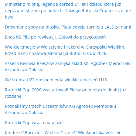
Minister z miotłą, legenda sprzed 21 lat i dzieci, które już
depczą mistrzom po piętach. Takiego Rutnicki Cup jeszcze nie
było
Drewniane gody na piasku. Piąta edycja turnieju LALS za nami
Enea KS Piła po rewloucji. Gotowi do przygotowań
Wielkie emocje w Wolsztynie i rekord w Chrzypsku Wielkim.
Przed nami finałowa eliminacja Rutnicki Cup 2026.
Asseco Resovia Rzeszów zamyka skład XXI Agrobex Memoriału
Arkadiusza Gołasia
Od srebra U22 do spełnienia wielkich marzeń U18…
Rutnicki Cup 2026 wystartował! Pierwsze bilety do finału już
rozdane.
Poznaliśmy trzech uczestników XXI Agrobex Memoriału
Arkadiusza Gołasia
Rutnicki Cup wraca na plaże!
Kinderki? Bardziej „Wielkie Granie”! Wielkopolska w ścisłej