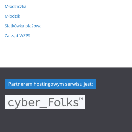
Młodziczka
Młodzik
Siatkówka plażowa
Zarząd WZPS
Partnerem hostingowym serwisu jest: