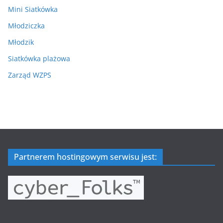
Mini Siatkówka
Młodziczka
Młodzik
Siatkówka plażowa
Zarząd WZPS
Partnerem hostingowym serwisu jest: