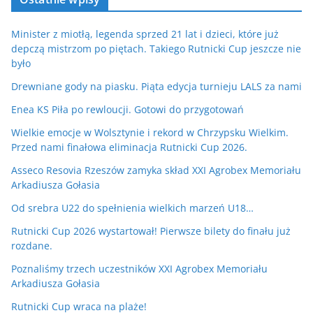
Minister z miotłą, legenda sprzed 21 lat i dzieci, które już
depczą mistrzom po piętach. Takiego Rutnicki Cup jeszcze nie
było
Drewniane gody na piasku. Piąta edycja turnieju LALS za nami
Enea KS Piła po rewloucji. Gotowi do przygotowań
Wielkie emocje w Wolsztynie i rekord w Chrzypsku Wielkim.
Przed nami finałowa eliminacja Rutnicki Cup 2026.
Asseco Resovia Rzeszów zamyka skład XXI Agrobex Memoriału
Arkadiusza Gołasia
Od srebra U22 do spełnienia wielkich marzeń U18…
Rutnicki Cup 2026 wystartował! Pierwsze bilety do finału już
rozdane.
Poznaliśmy trzech uczestników XXI Agrobex Memoriału
Arkadiusza Gołasia
Rutnicki Cup wraca na plaże!