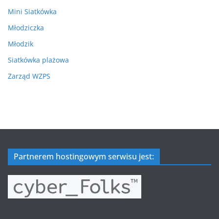
Mini Siatkówka
Młodziczka
Młodzik
Siatkówka plażowa
Zarząd WZPS
Partnerem hostingowym serwisu jest: