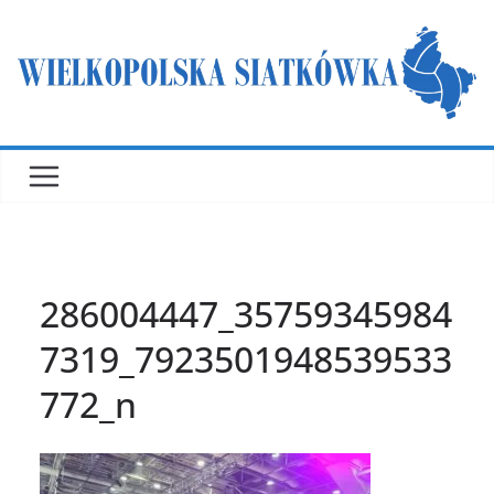
Przejdź
do
treści
286004447_35759345984
7319_7923501948539533
772_n