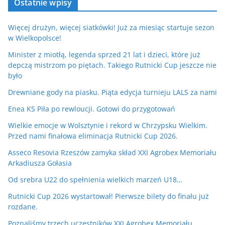
Ostatnie wpisy
Więcej drużyn, więcej siatkówki! Już za miesiąc startuje sezon
w Wielkopolsce!
Minister z miotłą, legenda sprzed 21 lat i dzieci, które już
depczą mistrzom po piętach. Takiego Rutnicki Cup jeszcze nie
było
Drewniane gody na piasku. Piąta edycja turnieju LALS za nami
Enea KS Piła po rewloucji. Gotowi do przygotowań
Wielkie emocje w Wolsztynie i rekord w Chrzypsku Wielkim.
Przed nami finałowa eliminacja Rutnicki Cup 2026.
Asseco Resovia Rzeszów zamyka skład XXI Agrobex Memoriału
Arkadiusza Gołasia
Od srebra U22 do spełnienia wielkich marzeń U18…
Rutnicki Cup 2026 wystartował! Pierwsze bilety do finału już
rozdane.
Poznaliśmy trzech uczestników XXI Agrobex Memoriału