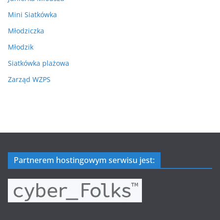
Mini Siatkówka
Młodziczka
Młodzik
Siatkówka plażowa
Zarząd WZPS
Partnerem hostingowym serwisu jest: