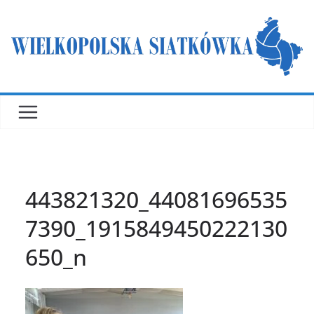
Przejdź
do
treści
443821320_44081696535
7390_1915849450222130
650_n