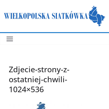
Przejdź
do
treści
Zdjecie-strony-z-
ostatniej-chwili-
1024×536