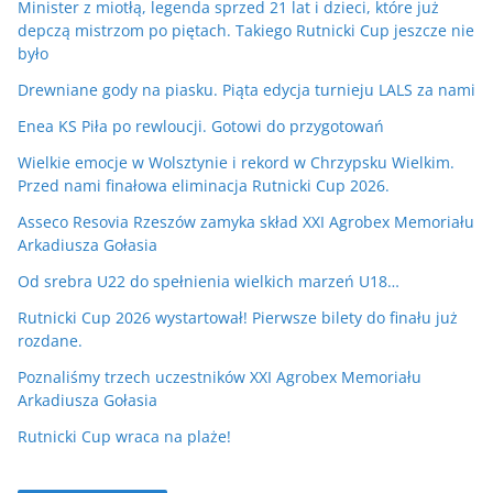
Minister z miotłą, legenda sprzed 21 lat i dzieci, które już
depczą mistrzom po piętach. Takiego Rutnicki Cup jeszcze nie
było
Drewniane gody na piasku. Piąta edycja turnieju LALS za nami
Enea KS Piła po rewloucji. Gotowi do przygotowań
Wielkie emocje w Wolsztynie i rekord w Chrzypsku Wielkim.
Przed nami finałowa eliminacja Rutnicki Cup 2026.
Asseco Resovia Rzeszów zamyka skład XXI Agrobex Memoriału
Arkadiusza Gołasia
Od srebra U22 do spełnienia wielkich marzeń U18…
Rutnicki Cup 2026 wystartował! Pierwsze bilety do finału już
rozdane.
Poznaliśmy trzech uczestników XXI Agrobex Memoriału
Arkadiusza Gołasia
Rutnicki Cup wraca na plaże!