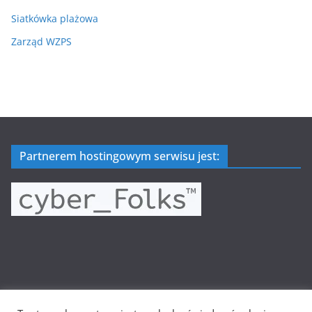
Siatkówka plażowa
Zarząd WZPS
Partnerem hostingowym serwisu jest: