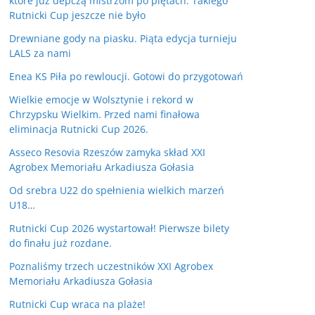
które już depczą mistrzom po piętach. Takiego
Rutnicki Cup jeszcze nie było
Drewniane gody na piasku. Piąta edycja turnieju
LALS za nami
Enea KS Piła po rewloucji. Gotowi do przygotowań
Wielkie emocje w Wolsztynie i rekord w
Chrzypsku Wielkim. Przed nami finałowa
eliminacja Rutnicki Cup 2026.
Asseco Resovia Rzeszów zamyka skład XXI
Agrobex Memoriału Arkadiusza Gołasia
Od srebra U22 do spełnienia wielkich marzeń
U18…
Rutnicki Cup 2026 wystartował! Pierwsze bilety
do finału już rozdane.
Poznaliśmy trzech uczestników XXI Agrobex
Memoriału Arkadiusza Gołasia
Rutnicki Cup wraca na plaże!