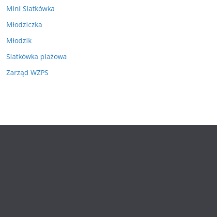
Mini Siatkówka
Młodziczka
Młodzik
Siatkówka plażowa
Zarząd WZPS