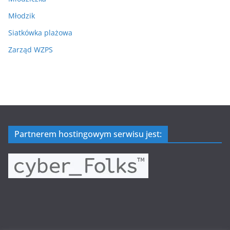
Młodzik
Siatkówka plażowa
Zarząd WZPS
Partnerem hostingowym serwisu jest: