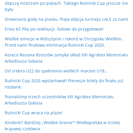
depczą mistrzom po piętach. Takiego Rutnicki Cup jeszcze nie
było
Drewniane gody na piasku. Piąta edycja turnieju LALS za nami
Enea KS Piła po rewloucji. Gotowi do przygotowań
Wielkie emocje w Wolsztynie i rekord w Chrzypsku Wielkim.
Przed nami finałowa eliminacja Rutnicki Cup 2026.
Asseco Resovia Rzeszów zamyka skład XXI Agrobex Memoriału
Arkadiusza Gołasia
Od srebra U22 do spełnienia wielkich marzeń U18…
Rutnicki Cup 2026 wystartował! Pierwsze bilety do finału już
rozdane.
Poznaliśmy trzech uczestników XXI Agrobex Memoriału
Arkadiusza Gołasia
Rutnicki Cup wraca na plaże!
Kinderki? Bardziej „Wielkie Granie”! Wielkopolska w ścisłej
krajowej czołówce