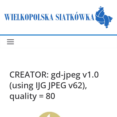
Przejdź
do
treści
CREATOR: gd-jpeg v1.0
(using IJG JPEG v62),
quality = 80