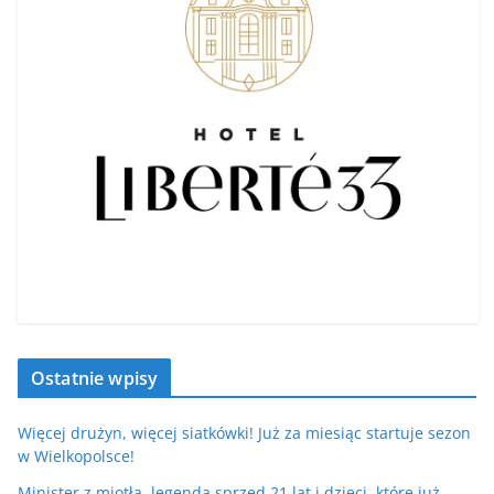
Ostatnie wpisy
Więcej drużyn, więcej siatkówki! Już za miesiąc startuje sezon
w Wielkopolsce!
Minister z miotłą, legenda sprzed 21 lat i dzieci, które już