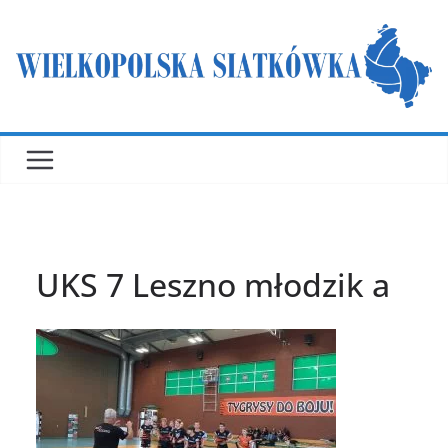
Przejdź
do
treści
UKS 7 Leszno młodzik a