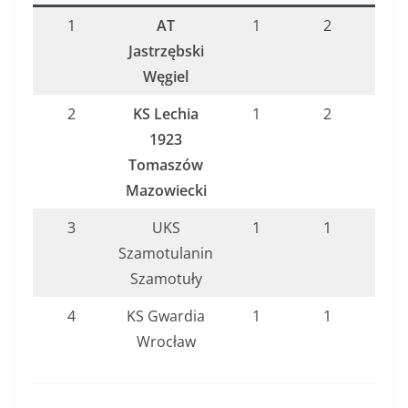
1
AT
1
2
3:1
Jastrzębski
Węgiel
2
KS Lechia
1
2
3:1
1923
Tomaszów
Mazowiecki
3
UKS
1
1
1:3
Szamotulanin
Szamotuły
4
KS Gwardia
1
1
1:3
Wrocław