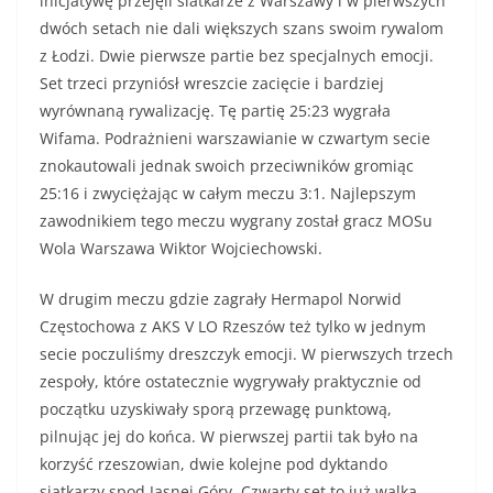
inicjatywę przejęli siatkarze z Warszawy i w pierwszych
dwóch setach nie dali większych szans swoim rywalom
z Łodzi. Dwie pierwsze partie bez specjalnych emocji.
Set trzeci przyniósł wreszcie zacięcie i bardziej
wyrównaną rywalizację. Tę partię 25:23 wygrała
Wifama. Podrażnieni warszawianie w czwartym secie
znokautowali jednak swoich przeciwników gromiąc
25:16 i zwyciężając w całym meczu 3:1. Najlepszym
zawodnikiem tego meczu wygrany został gracz MOSu
Wola Warszawa Wiktor Wojciechowski.
W drugim meczu gdzie zagrały Hermapol Norwid
Częstochowa z AKS V LO Rzeszów też tylko w jednym
secie poczuliśmy dreszczyk emocji. W pierwszych trzech
zespoły, które ostatecznie wygrywały praktycznie od
początku uzyskiwały sporą przewagę punktową,
pilnując jej do końca. W pierwszej partii tak było na
korzyść rzeszowian, dwie kolejne pod dyktando
siatkarzy spod Jasnej Góry. Czwarty set to już walka