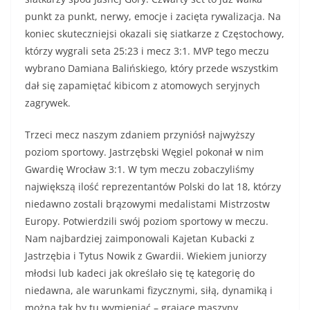
punkt za punkt, nerwy, emocje i zacięta rywalizacja. Na
koniec skuteczniejsi okazali się siatkarze z Częstochowy,
którzy wygrali seta 25:23 i mecz 3:1. MVP tego meczu
wybrano Damiana Balińskiego, który przede wszystkim
dał się zapamiętać kibicom z atomowych seryjnych
zagrywek.
Trzeci mecz naszym zdaniem przyniósł najwyższy
poziom sportowy. Jastrzębski Węgiel pokonał w nim
Gwardię Wrocław 3:1. W tym meczu zobaczyliśmy
największą ilość reprezentantów Polski do lat 18, którzy
niedawno zostali brązowymi medalistami Mistrzostw
Europy. Potwierdzili swój poziom sportowy w meczu.
Nam najbardziej zaimponowali Kajetan Kubacki z
Jastrzębia i Tytus Nowik z Gwardii. Wiekiem juniorzy
młodsi lub kadeci jak określało się tę kategorię do
niedawna, ale warunkami fizycznymi, siłą, dynamiką i
można tak by tu wymieniać – grające maszyny.