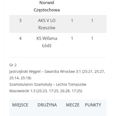
Norwid
Częstochowa
3
AKS V LO
1
1
1:3
Rzeszów
4
KS Wifama
1
1
1:3
Łódź
Gr 2
Jastrzębski Węgiel – Gwardia Wrocław 3:1 (25:21, 25:27,
25:14, 25:18)
Szamotulanin Szamotuły – Lechia Tomaszów
Mazowiecki 1:3 (25:23, 17:25, 26:28, 17:25)
MIEJSCE
DRUŻYNA
MECZE
PUNKTY
SETY