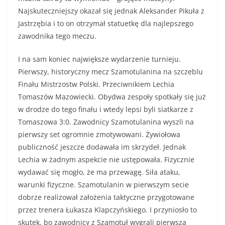
Najskuteczniejszy okazał się jednak Aleksander Pikuła z
Jastrzębia i to on otrzymał statuetkę dla najlepszego
zawodnika tego meczu.
I na sam koniec największe wydarzenie turnieju.
Pierwszy, historyczny mecz Szamotulanina na szczeblu
Finału Mistrzostw Polski. Przeciwnikiem Lechia
Tomaszów Mazowiecki. Obydwa zespoły spotkały się już
w drodze do tego finału i wtedy lepsi byli siatkarze z
Tomaszowa 3:0. Zawodnicy Szamotulanina wyszli na
pierwszy set ogromnie zmotywowani. Żywiołowa
publiczność jeszcze dodawała im skrzydeł. Jednak
Lechia w żadnym aspekcie nie ustępowała. Fizycznie
wydawać się mogło, że ma przewagę. Siła ataku,
warunki fizyczne. Szamotulanin w pierwszym secie
dobrze realizował założenia taktyczne przygotowane
przez trenera Łukasza Klapczyńskiego. I przyniosło to
skutek, bo zawodnicy z Szamotuł wygrali pierwszą