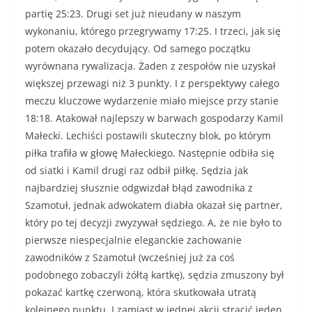
partię 25:23. Drugi set już nieudany w naszym
wykonaniu, którego przegrywamy 17:25. I trzeci, jak się
potem okazało decydujący. Od samego początku
wyrównana rywalizacja. Żaden z zespołów nie uzyskał
większej przewagi niż 3 punkty. I z perspektywy całego
meczu kluczowe wydarzenie miało miejsce przy stanie
18:18. Atakował najlepszy w barwach gospodarzy Kamil
Małecki. Lechiści postawili skuteczny blok, po którym
piłka trafiła w głowę Małeckiego. Następnie odbiła się
od siatki i Kamil drugi raz odbił piłkę. Sędzia jak
najbardziej słusznie odgwizdał błąd zawodnika z
Szamotuł, jednak adwokatem diabła okazał się partner,
który po tej decyzji zwyzywał sędziego. A, że nie było to
pierwsze niespecjalnie eleganckie zachowanie
zawodników z Szamotuł (wcześniej już za coś
podobnego zobaczyli żółtą kartkę), sędzia zmuszony był
pokazać kartkę czerwoną, która skutkowała utratą
kolejnego punktu. I zamiast w jednej akcji stracić jeden,