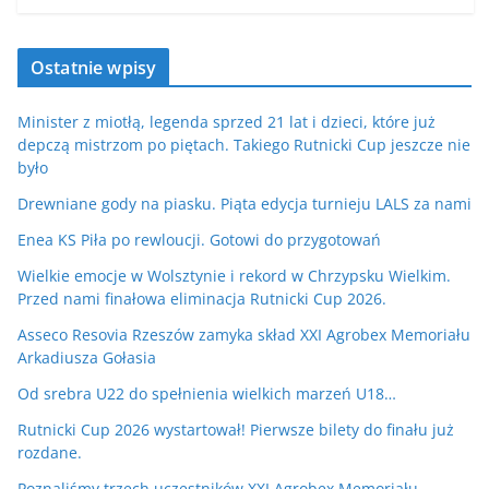
Ostatnie wpisy
Minister z miotłą, legenda sprzed 21 lat i dzieci, które już
depczą mistrzom po piętach. Takiego Rutnicki Cup jeszcze nie
było
Drewniane gody na piasku. Piąta edycja turnieju LALS za nami
Enea KS Piła po rewloucji. Gotowi do przygotowań
Wielkie emocje w Wolsztynie i rekord w Chrzypsku Wielkim.
Przed nami finałowa eliminacja Rutnicki Cup 2026.
Asseco Resovia Rzeszów zamyka skład XXI Agrobex Memoriału
Arkadiusza Gołasia
Od srebra U22 do spełnienia wielkich marzeń U18…
Rutnicki Cup 2026 wystartował! Pierwsze bilety do finału już
rozdane.
Poznaliśmy trzech uczestników XXI Agrobex Memoriału