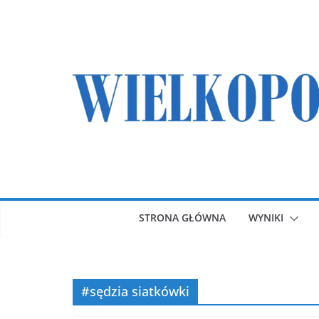
Przejdź
do
treści
STRONA GŁÓWNA
WYNIKI
#sędzia siatkówki