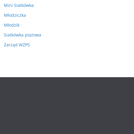
Mini Siatkówka
Młodziczka
Młodzik
Siatkówka plażowa
Zarząd WZPS