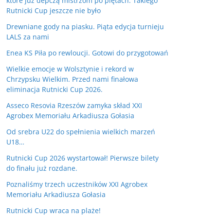
które już depczą mistrzom po piętach. Takiego
Rutnicki Cup jeszcze nie było
Drewniane gody na piasku. Piąta edycja turnieju
LALS za nami
Enea KS Piła po rewloucji. Gotowi do przygotowań
Wielkie emocje w Wolsztynie i rekord w
Chrzypsku Wielkim. Przed nami finałowa
eliminacja Rutnicki Cup 2026.
Asseco Resovia Rzeszów zamyka skład XXI
Agrobex Memoriału Arkadiusza Gołasia
Od srebra U22 do spełnienia wielkich marzeń
U18…
Rutnicki Cup 2026 wystartował! Pierwsze bilety
do finału już rozdane.
Poznaliśmy trzech uczestników XXI Agrobex
Memoriału Arkadiusza Gołasia
Rutnicki Cup wraca na plaże!