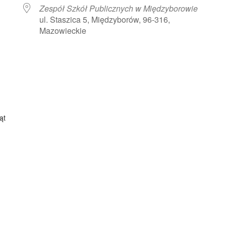
Zespół Szkół Publicznych w Międzyborowie
ul. Staszica 5, Międzyborów, 96-316,
Mazowieckie
arz Google
iCalendar
Offi
ąt