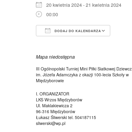
20 kwietnia 2024 - 21 kwietnia 2024
00:00
DODAJ DO KALENDARZA
Pobierz ICS
Kalend
Mapa niedostępna
III Ogólnopolski Turniej Mini Piłki Siatkowej Dziewcz
im. Józefa Adamczyka z okazji 100-lecia Szkoły w
Międzyborowie
I. ORGANIZATOR
LKS Wrzos Międzyborów
Ul. Maklakiewicza 2
96-316 Międzyborów
Łukasz Śliwerski tel. 504187115
sliwerski@wp.pl