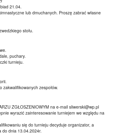
zł
obiad 21.04.
gimnastyczne lub dmuchanych. Proszę zabrać własne
szwedzkiego stołu.
owe.
dale, puchary.
zki turnieju.
rii.
o zakwalifikowanych zespołów.
LARZU ZGŁOSZENIOWYM na e-mail sliwerski@wp.pl
ępnie wyrazić zainteresowanie turniejem we względu na
ifikowaniu się do turnieju decyduje organizator, a
a do dnia 13.04.2024r.