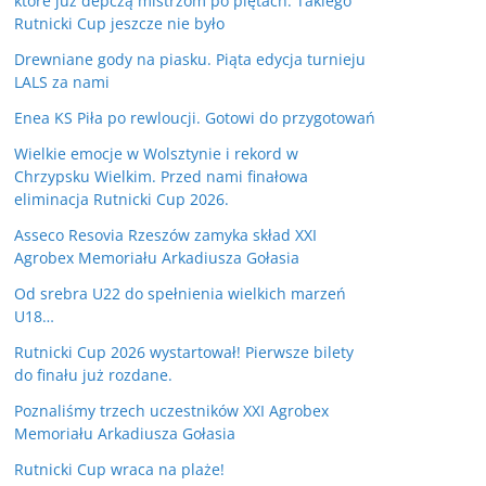
które już depczą mistrzom po piętach. Takiego
Rutnicki Cup jeszcze nie było
Drewniane gody na piasku. Piąta edycja turnieju
LALS za nami
Enea KS Piła po rewloucji. Gotowi do przygotowań
ce 365
Outlook Live
Wielkie emocje w Wolsztynie i rekord w
Chrzypsku Wielkim. Przed nami finałowa
eliminacja Rutnicki Cup 2026.
Asseco Resovia Rzeszów zamyka skład XXI
Agrobex Memoriału Arkadiusza Gołasia
Od srebra U22 do spełnienia wielkich marzeń
U18…
Rutnicki Cup 2026 wystartował! Pierwsze bilety
do finału już rozdane.
Poznaliśmy trzech uczestników XXI Agrobex
Memoriału Arkadiusza Gołasia
Rutnicki Cup wraca na plaże!