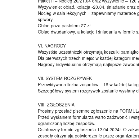
Pakiet II – Nocleg 20/21.04 oraz wyżywienie – 120 
Wyżywienie: obiad, kolacja -20.04, śniadanie oraz 
Nocleg w sala lekcyjnych – zapewniamy materace 
śpiwory.
Obiad poza pakietem 27 zł.
Obiad dwudaniowy, a kolacje i śniadania w formie 
VI. NAGRODY
Wszystkie uczestniczki otrzymają koszulki pamiątk
Dla pierwszych trzech miejsc w każdej kategorii me
Nagrody indywidualne otrzymają najlepsze zawodnic
VII. SYSTEM ROZGRYWEK
Przewidywana liczba zespołów – 16 w każdej katego
Szczegółowy system rozgrywek zostanie wysłany d
VIII. ZGŁOSZENIA
Prosimy przesłać pisemne zgłoszenie na FORMU
Przed wysłaniem formularza warto zadzwonić i wst
ograniczoną liczbę zespołów.
Ostateczny termin zgłoszenia 12.04.2024r. O zakwal
zespoły otrzymają potwierdzenie przez organizator