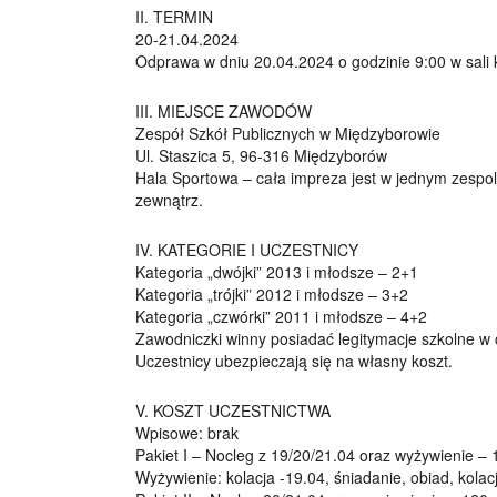
II. TERMIN
20-21.04.2024
Odprawa w dniu 20.04.2024 o godzinie 9:00 w sali k
III. MIEJSCE ZAWODÓW
Zespół Szkół Publicznych w Międzyborowie
Ul. Staszica 5, 96-316 Międzyborów
Hala Sportowa – cała impreza jest w jednym zespo
zewnątrz.
IV. KATEGORIE I UCZESTNICY
Kategoria „dwójki” 2013 i młodsze – 2+1
Kategoria „trójki” 2012 i młodsze – 3+2
Kategoria „czwórki” 2011 i młodsze – 4+2
Zawodniczki winny posiadać legitymacje szkolne w c
Uczestnicy ubezpieczają się na własny koszt.
V. KOSZT UCZESTNICTWA
Wpisowe: brak
Pakiet I – Nocleg z 19/20/21.04 oraz wyżywienie – 
Wyżywienie: kolacja -19.04, śniadanie, obiad, kolac