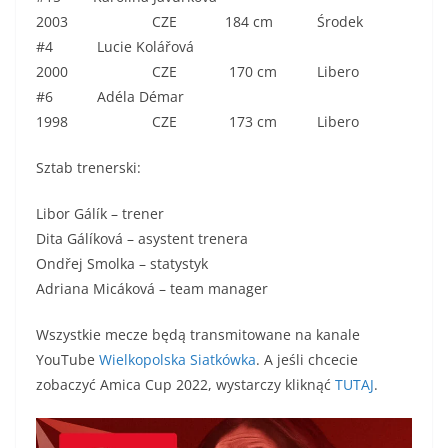
2003 CZE 184 cm Środek
#4 Lucie Kolářová
2000 CZE 170 cm Libero
#6 Adéla Démar
1998 CZE 173 cm Libero
Sztab trenerski:
Libor Gálík – trener
Dita Gálíková – asystent trenera
Ondřej Smolka – statystyk
Adriana Micáková – team manager
Wszystkie mecze będą transmitowane na kanale
YouTube
Wielkopolska Siatkówka
. A jeśli chcecie
zobaczyć Amica Cup 2022, wystarczy kliknąć
TUTAJ
.