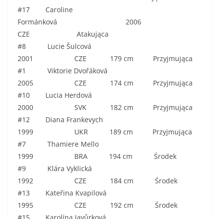
#17 Caroline
Formánková 2006
CZE Atakująca
#8 Lucie Šulcová
2001 CZE 179 cm Przyjmująca
#1 Viktorie Dvořáková
2005 CZE 174 cm Przyjmująca
#10 Lucia Herdová
2000 SVK 182 cm Przyjmująca
#12 Diana Frankevych
1999 UKR 189 cm Przyjmująca
#7 Thamiere Mello
1999 BRA 194 cm Środek
#9 Klára Vyklická
1992 CZE 184 cm Środek
#13 Kateřina Kvapilová
1995 CZE 192 cm Środek
#15 Karolína Javůrková