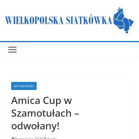
Przejdź
do
treści
AKTUALNOŚCI
Amica Cup w
Szamotułach –
odwołany!
9 września 2020
duchu