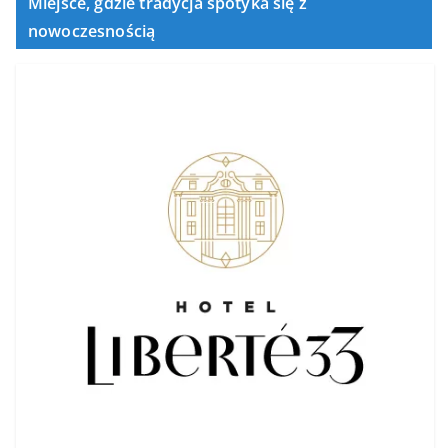
Miejsce, gdzie tradycja spotyka się z
nowoczesnością