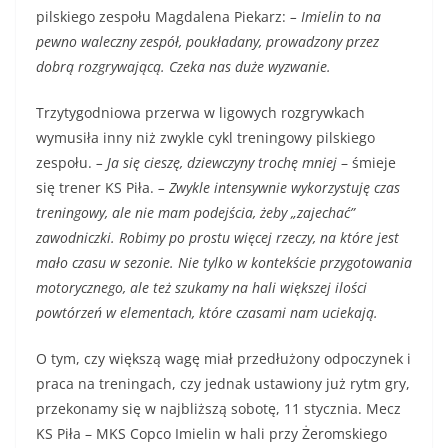
pilskiego zespołu Magdalena Piekarz:
– Imielin to na
pewno waleczny zespół, poukładany, prowadzony przez
dobrą rozgrywającą. Czeka nas duże wyzwanie.
Trzytygodniowa przerwa w ligowych rozgrywkach
wymusiła inny niż zwykle cykl treningowy pilskiego
zespołu.
– Ja się cieszę, dziewczyny trochę mniej
– śmieje
się trener KS Piła.
– Zwykle intensywnie wykorzystuję czas
treningowy, ale nie mam podejścia, żeby „zajechać”
zawodniczki. Robimy po prostu więcej rzeczy, na które jest
mało czasu w sezonie. Nie tylko w kontekście przygotowania
motorycznego, ale też szukamy na hali większej ilości
powtórzeń w elementach, które czasami nam uciekają.
O tym, czy większą wagę miał przedłużony odpoczynek i
praca na treningach, czy jednak ustawiony już rytm gry,
przekonamy się w najbliższą sobotę, 11 stycznia. Mecz
KS Piła – MKS Copco Imielin w hali przy Żeromskiego