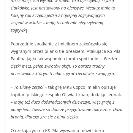
także miejscem wysoko w tabeli. Gra agresywną, szybką
siatkówkę, jest nastawiony na ofensywę. Według mnie to
kolejny rok z rzędu jeden z najlepiej zagrywających
zespołów w lidze – mają technicznie nieprzyjemną
zagrywkę.
Poprzednie spotkanie z Imielinem zakończyło się
wygranym przez pilanki tie-breakiem. Atakująca KS Piła
Paulina Jagła tak wspomina tamto spotkanie:
– Bardzo
ciężki mecz, pełen zwrotów akcji. To bardzo trudny
przeciwnik, z którym trzeba zagrać cierpliwie, swoją grą.
– To siłowy zespół
– tak grę MKS Copco Imielin opisuje
kapitan pilskiego zespołu Oliwia Urban, dodając jednak:
– Mają też dużo doświadczonych dziewczyn, więc grają z
pomysłem. Zawsze są dobrze przygotowane taktycznie. Dużo
bronią, dlatego gra się z nimi ciężko.
O czekającym na KS Piła wyzwaniu mówi libero