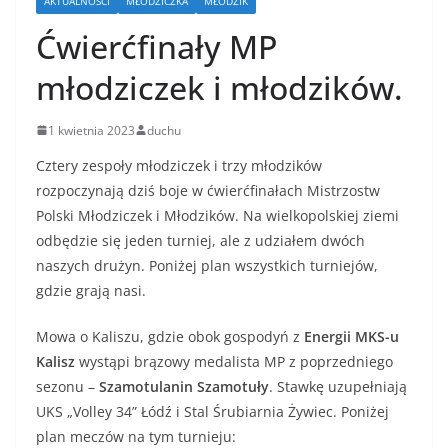
AKTUALNOŚCI
MŁODZICZKA
MŁODZIK
Ćwierćfinały MP
młodziczek i młodzików.
1 kwietnia 2023
duchu
Cztery zespoły młodziczek i trzy młodzików
rozpoczynają dziś boje w ćwierćfinałach Mistrzostw
Polski Młodziczek i Młodzików. Na wielkopolskiej ziemi
odbędzie się jeden turniej, ale z udziałem dwóch
naszych drużyn. Poniżej plan wszystkich turniejów,
gdzie grają nasi.
Mowa o Kaliszu, gdzie obok gospodyń z
Energii MKS-u
Kalisz
wystąpi brązowy medalista MP z poprzedniego
sezonu –
Szamotulanin Szamotuły
. Stawkę uzupełniają
UKS „Volley 34” Łódź i Stal Śrubiarnia Żywiec. Poniżej
plan meczów na tym turnieju: