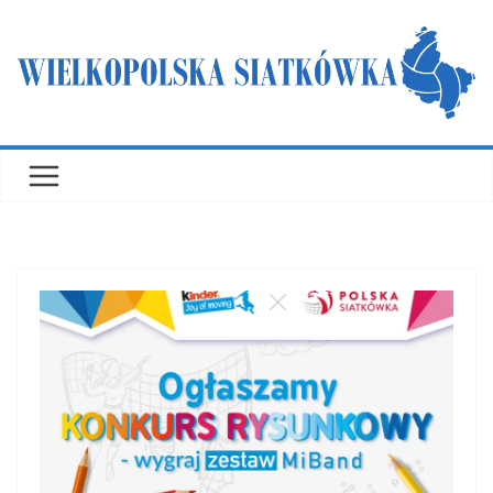
Przejdź
do
treści