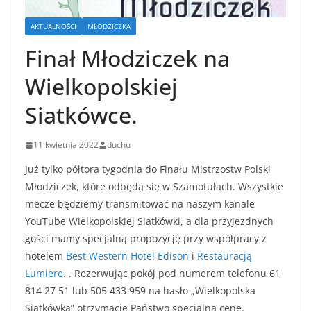
AKTUALNOŚCI
MŁODZICZKA
Finał Młodziczek na
Wielkopolskiej
Siatkówce.
11 kwietnia 2022
duchu
Już tylko półtora tygodnia do Finału Mistrzostw Polski
Młodziczek, które odbędą się w Szamotułach. Wszystkie
mecze będziemy transmitować na naszym kanale
YouTube Wielkopolskiej Siatkówki, a dla przyjezdnych
gości mamy specjalną propozycję przy współpracy z
hotelem
Best Western Hotel Edison
i
Restauracją
Lumiere
. . Rezerwując pokój pod numerem telefonu 61
814 27 51 lub 505 433 959 na hasło „Wielkopolska
Siatkówka” otrzymacie Państwo specjalną cenę.