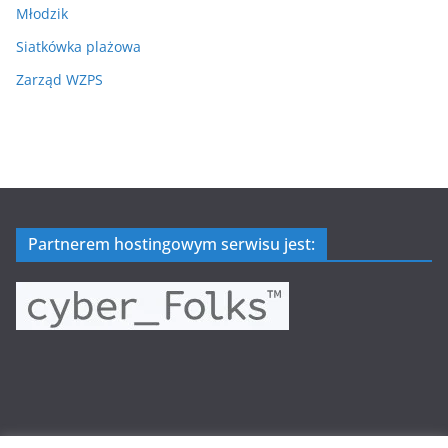
Młodzik
Siatkówka plażowa
Zarząd WZPS
Partnerem hostingowym serwisu jest: