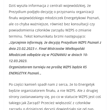
Dziś wyszła informacja z centrali wojewódzkiej, że
Prezydium podjęło decyzję o przyznaniu organizacji
finału wojewódzkiego młodziczek Energetykowi Poznań,
ale co chyba ważniejsze, również bez konsultacji czy
powiadomienia członków zarządu WZPS o zmianie
terminu. Tekst komunikatu brzmi następująco:
„
Uprzejmie informuję, że decyzją Prezydium WZPS Poznań z
dnia 23.02.2023 r. Finał Mistrzostw Wielkopolski
Młodziczek odbędzie się w POZNANIU w dniach 10-
12.03.2023.
Organizatorem turnieju na prośbę WZPS będzie KS
ENERGETYK Poznań
.
„
Po części kamień spadł nam z serca, że to Energetyk
będzie organizatorem finału, a nie WZPS. Ale z drugiej
strony zastanawiamy się, po co w statucie WZPS jest coś
takiego jak Zarząd? Przecież większość z członków
zarządu o dzisiejszej decyzji dowiedziało się od nas,