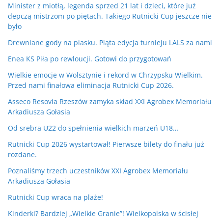
Minister z miotłą, legenda sprzed 21 lat i dzieci, które już
depczą mistrzom po piętach. Takiego Rutnicki Cup jeszcze nie
było
Drewniane gody na piasku. Piąta edycja turnieju LALS za nami
Enea KS Piła po rewloucji. Gotowi do przygotowań
Wielkie emocje w Wolsztynie i rekord w Chrzypsku Wielkim.
Przed nami finałowa eliminacja Rutnicki Cup 2026.
Asseco Resovia Rzeszów zamyka skład XXI Agrobex Memoriału
Arkadiusza Gołasia
Od srebra U22 do spełnienia wielkich marzeń U18…
Rutnicki Cup 2026 wystartował! Pierwsze bilety do finału już
rozdane.
Poznaliśmy trzech uczestników XXI Agrobex Memoriału
Arkadiusza Gołasia
Rutnicki Cup wraca na plaże!
Kinderki? Bardziej „Wielkie Granie”! Wielkopolska w ścisłej