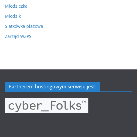
Młodziczka
Młodzik
Siatkówka plażowa
Zarząd WZPS
Partnerem hostingowym serwisu jest: