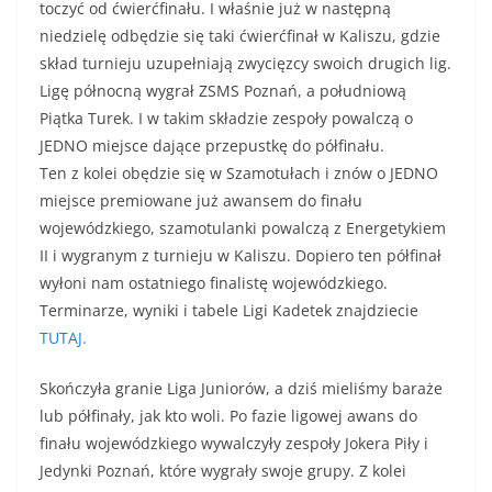
toczyć od ćwierćfinału. I właśnie już w następną
niedzielę odbędzie się taki ćwierćfinał w Kaliszu, gdzie
skład turnieju uzupełniają zwycięzcy swoich drugich lig.
Ligę północną wygrał ZSMS Poznań, a południową
Piątka Turek. I w takim składzie zespoły powalczą o
JEDNO miejsce dające przepustkę do półfinału.
Ten z kolei obędzie się w Szamotułach i znów o JEDNO
miejsce premiowane już awansem do finału
wojewódzkiego, szamotulanki powalczą z Energetykiem
II i wygranym z turnieju w Kaliszu. Dopiero ten półfinał
wyłoni nam ostatniego finalistę wojewódzkiego.
Terminarze, wyniki i tabele Ligi Kadetek znajdziecie
TUTAJ.
Skończyła granie Liga Juniorów, a dziś mieliśmy baraże
lub półfinały, jak kto woli. Po fazie ligowej awans do
finału wojewódzkiego wywalczyły zespoły Jokera Piły i
Jedynki Poznań, które wygrały swoje grupy. Z kolei