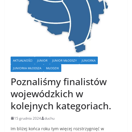
AKTUALNOŚCI
JUNIOR
JUNIOR MŁODSZY
JUNIORKA
JUNIORKA MŁODSZA
MŁODZIK
Poznaliśmy finalistów
wojewódzkich w
kolejnych kategoriach.
15 grudnia 2024
duchu
Im bliżej końca roku tym więcej rozstrzygnięć w