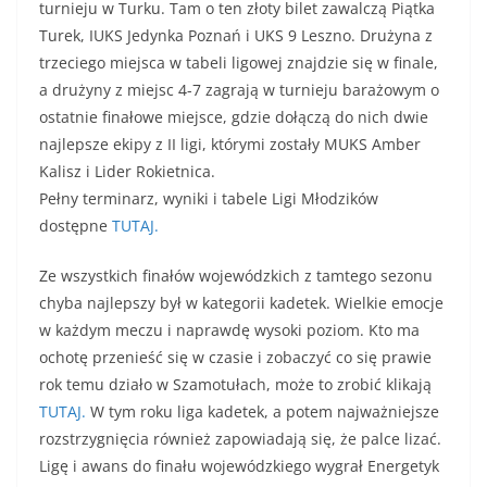
turnieju w Turku. Tam o ten złoty bilet zawalczą Piątka
Turek, IUKS Jedynka Poznań i UKS 9 Leszno. Drużyna z
trzeciego miejsca w tabeli ligowej znajdzie się w finale,
a drużyny z miejsc 4-7 zagrają w turnieju barażowym o
ostatnie finałowe miejsce, gdzie dołączą do nich dwie
najlepsze ekipy z II ligi, którymi zostały MUKS Amber
Kalisz i Lider Rokietnica.
Pełny terminarz, wyniki i tabele Ligi Młodzików
dostępne
TUTAJ.
Ze wszystkich finałów wojewódzkich z tamtego sezonu
chyba najlepszy był w kategorii kadetek. Wielkie emocje
w każdym meczu i naprawdę wysoki poziom. Kto ma
ochotę przenieść się w czasie i zobaczyć co się prawie
rok temu działo w Szamotułach, może to zrobić klikają
TUTAJ.
W tym roku liga kadetek, a potem najważniejsze
rozstrzygnięcia również zapowiadają się, że palce lizać.
Ligę i awans do finału wojewódzkiego wygrał Energetyk