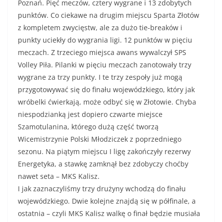
Poznań. Pięć meczów, cztery wygrane i 13 zdobytych
punktów. Co ciekawe na drugim miejscu Sparta Złotów
z kompletem zwycięstw, ale za dużo tie-breaków i
punkty uciekły do wygrania ligi. 12 punktów w pięciu
meczach. Z trzeciego miejsca awans wywalczył SPS
Volley Piła. Pilanki w pięciu meczach zanotowały trzy
wygrane za trzy punkty. I te trzy zespoły już mogą
przygotowywać się do finału wojewódzkiego, który jak
wróbelki ćwierkają, może odbyć się w Złotowie. Chyba
niespodzianką jest dopiero czwarte miejsce
Szamotulanina, którego dużą część tworzą
Wicemistrzynie Polski Młodziczek z poprzedniego
sezonu. Na piątym miejscu I ligę zakończyły rezerwy
Energetyka, a stawkę zamknął bez zdobyczy choćby
nawet seta – MKS Kalisz.
I jak zaznaczyliśmy trzy drużyny wchodzą do finału
wojewódzkiego. Dwie kolejne znajdą się w półfinale, a
ostatnia – czyli MKS Kalisz walkę o finał będzie musiała