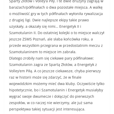
Sparty Złotów i Volley’a Piły. I te dwie drużyny zagrają w
barażach/półfinałach o dwa pozostałe miejsca. A walkę
o możliwość gry w tych półfinałach wyłoniła rywalizacja
z drugiej ligi. Dwie najlepsze ekipy takie prawo
uzyskały, a okazały się nimi… Energetyk II i
Szamotulanin II. Do ostatniej kolejki o to miejsce walczył
jeszcze ZSMS Poznań, ale słaba końcówka roku, a
przede wszystkim przegrana w przedostatnim meczu z
Szamotulaninem to miejsce im zabrała.
Dlatego zrobiły nam się ciekawe pary półfinałowe:
Szamotulanin zagra ze Spartą Złotów, a Energetyk z
Volley’em Piłą. A co jeszcze ciekawsze, chyba pierwszy
raz w historii może się zdarzyć, że w finale
wojewódzkim możemy mieć dwa kluby. Oczywiście tylko
hipotetycznie, bo i Szamotulanin i Energetyk musiałyby
wygrać swoje dwumecze i dołączyć do pierwszych
zespołów, w co raczej nie wierzymy, ale już sama
perspektywa takiej sytuacji jest interesująca.